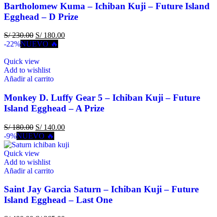
Bartholomew Kuma – Ichiban Kuji – Future Island
Egghead – D Prize
S/
230.00
S/
180.00
-22%
NUEVO 🔥
Quick view
Add to wishlist
Añadir al carrito
Monkey D. Luffy Gear 5 – Ichiban Kuji – Future
Island Egghead – A Prize
S/
180.00
S/
140.00
-9%
NUEVO 🔥
Quick view
Add to wishlist
Añadir al carrito
Saint Jay Garcia Saturn – Ichiban Kuji – Future
Island Egghead – Last One