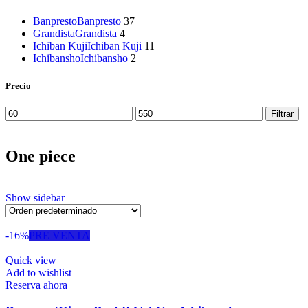
Banpresto
Banpresto
37
Grandista
Grandista
4
Ichiban Kuji
Ichiban Kuji
11
Ichibansho
Ichibansho
2
Precio
Filtrar
One piece
Show sidebar
-16%
PRE VENTA
Quick view
Add to wishlist
Reserva ahora