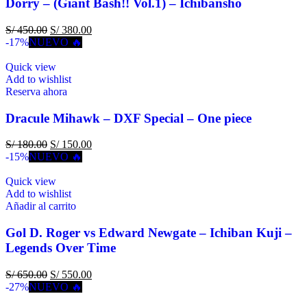
Dorry – (Giant Bash!! Vol.1) – Ichibansho
S/
450.00
S/
380.00
-17%
NUEVO 🔥
Quick view
Add to wishlist
Reserva ahora
Dracule Mihawk – DXF Special – One piece
S/
180.00
S/
150.00
-15%
NUEVO 🔥
Quick view
Add to wishlist
Añadir al carrito
Gol D. Roger vs Edward Newgate – Ichiban Kuji –
Legends Over Time
S/
650.00
S/
550.00
-27%
NUEVO 🔥