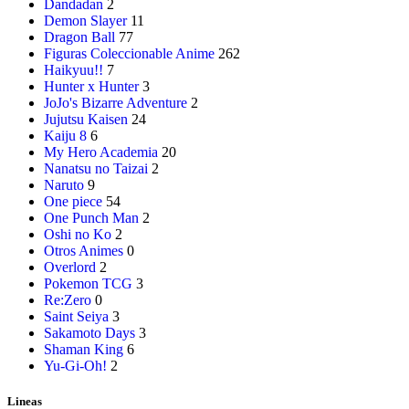
Dandadan
2
Demon Slayer
11
Dragon Ball
77
Figuras Coleccionable Anime
262
Haikyuu!!
7
Hunter x Hunter
3
JoJo's Bizarre Adventure
2
Jujutsu Kaisen
24
Kaiju 8
6
My Hero Academia
20
Nanatsu no Taizai
2
Naruto
9
One piece
54
One Punch Man
2
Oshi no Ko
2
Otros Animes
0
Overlord
2
Pokemon TCG
3
Re:Zero
0
Saint Seiya
3
Sakamoto Days
3
Shaman King
6
Yu-Gi-Oh!
2
Lineas