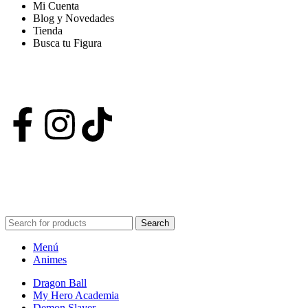
Mi Cuenta
Blog y Novedades
Tienda
Busca tu Figura
Nuestras Redes
POWERED BY VIZARD STUDIO. ALL RIGHT RESERVED ©
2024
Search
Menú
Animes
Dragon Ball
My Hero Academia
Demon Slayer