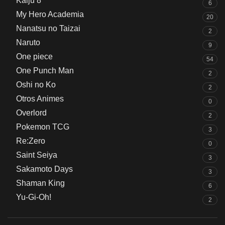
Kaiju 8
6
My Hero Academia
20
Nanatsu no Taizai
2
Naruto
9
One piece
54
One Punch Man
2
Oshi no Ko
2
Otros Animes
0
Overlord
2
Pokemon TCG
3
Re:Zero
0
Saint Seiya
3
Sakamoto Days
3
Shaman King
6
Yu-Gi-Oh!
2