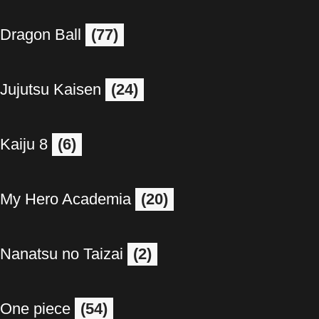
Dragon Ball
(77)
Jujutsu Kaisen
(24)
Kaiju 8
(6)
My Hero Academia
(20)
Nanatsu no Taizai
(2)
One piece
(54)