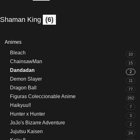
Shaman King
(6)
Animes
Bleach
10
ChainsawMan
15
Dandadan
2
Demon Slayer
11
Dragon Ball
77
Figuras Coleccionable Anime
262
Haikyuu!!
7
Hunter x Hunter
3
JoJo's Bizarre Adventure
2
Jujutsu Kaisen
24