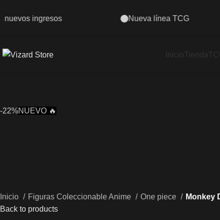
 línea TCG
Envíos a todo el Perú
Inicio
Tienda
TC
-22%
NUEVO 🔥
Inicio
Figuras Coleccionable Anime
One piece
Monkey D.
Back to products