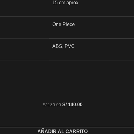
15 cm aprox.
One Piece
ABS, PVC
S/
140.00
S/
180.00
AÑADIR AL CARRITO