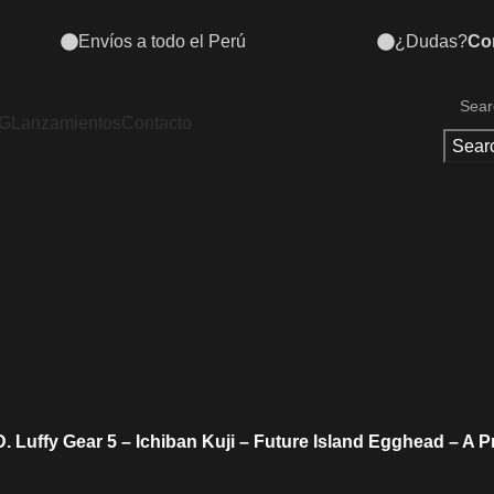
¿Dudas?
Contáctanos al 935 484 070
G
Lanzamientos
Contacto
Sear
 Luffy Gear 5 – Ichiban Kuji – Future Island Egghead – A P