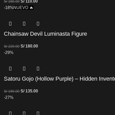
S/
110.00
S/
180.00
-18%
NUEVO 🔥
Chainsaw Devil Luminasta Figure
S/
180.00
S/
220.00
-29%
Satoru Gojo (Hollow Purple) – Hidden Invent
S/
135.00
S/
190.00
-27%