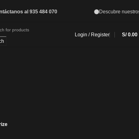
Descubre nuestros nuevos ingresos
Nueva
Login / Register
S/
0.00
ch
rize