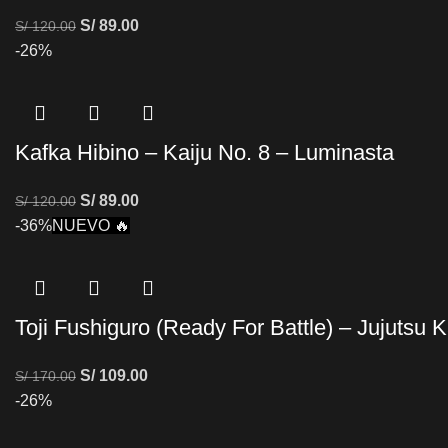
S/
89.00
S/
120.00
-26%
Kafka Hibino – Kaiju No. 8 – Luminasta
S/
89.00
S/
120.00
-36%
NUEVO 🔥
Toji Fushiguro (Ready For Battle) – Jujutsu 
S/
109.00
S/
170.00
-26%