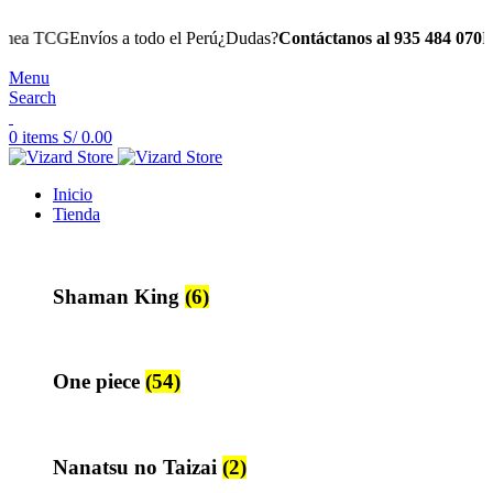
nvíos a todo el Perú
¿Dudas?
Contáctanos al 935 484 070
Descubre nue
Menu
Search
0
items
S/
0.00
Inicio
Tienda
Shaman King
(6)
One piece
(54)
Nanatsu no Taizai
(2)