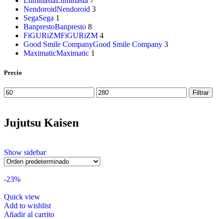
Luminasta
Luminasta
7
Nendoroid
Nendoroid
3
Sega
Sega
1
Banpresto
Banpresto
8
FiGURiZM
FiGURiZM
4
Good Smile Company
Good Smile Company
3
Maximatic
Maximatic
1
Precio
Filtrar
Jujutsu Kaisen
Show sidebar
-23%
Quick view
Add to wishlist
Añadir al carrito