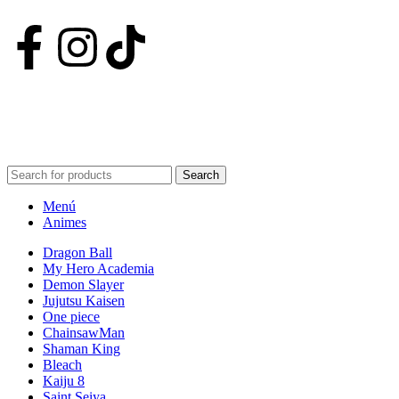
Nuestras Redes
POWERED BY VIZARD STUDIO. ALL RIGHT RESERVED ©
2024
Search
Menú
Animes
Dragon Ball
My Hero Academia
Demon Slayer
Jujutsu Kaisen
One piece
ChainsawMan
Shaman King
Bleach
Kaiju 8
Saint Seiya