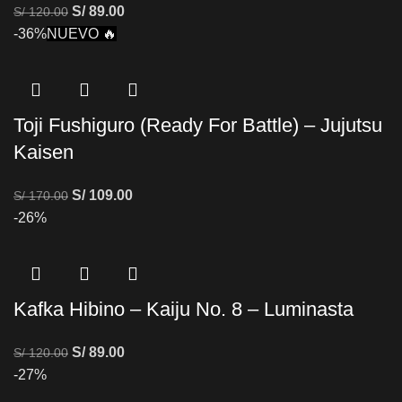
S/
89.00
S/
120.00
-36%
NUEVO 🔥
Toji Fushiguro (Ready For Battle) – Jujutsu
Kaisen
S/
109.00
S/
170.00
-26%
Kafka Hibino – Kaiju No. 8 – Luminasta
S/
89.00
S/
120.00
-27%