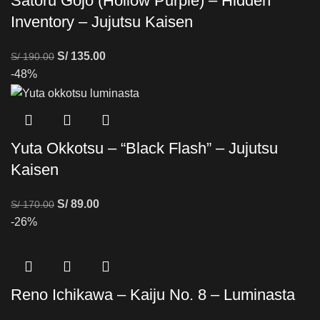
Satoru Gojo (Hollow Purple) – Hidden
Inventory – Jujutsu Kaisen
S/
135.00
S/
190.00
-48%
Yuta Okkotsu – “Black Flash” – Jujutsu
Kaisen
S/
89.00
S/
170.00
-26%
Reno Ichikawa – Kaiju No. 8 – Luminasta