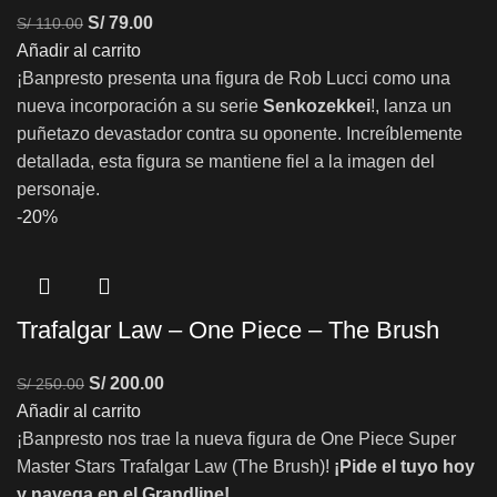
S/
79.00
S/
110.00
Añadir al carrito
¡Banpresto presenta una figura de Rob Lucci como una
nueva incorporación a su serie
Senkozekkei
!, lanza un
puñetazo devastador contra su oponente. Increíblemente
detallada, esta figura se mantiene fiel a la imagen del
personaje.
-20%
Trafalgar Law – One Piece – The Brush
S/
200.00
S/
250.00
Añadir al carrito
¡Banpresto nos trae la nueva figura de One Piece Super
Master Stars Trafalgar Law (The Brush)!
¡Pide el tuyo hoy
y navega en el Grandline!