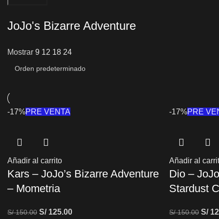
JoJo's Bizarre Adventure
Mostrar
9
12
18
24
-17%
PRE VENTA
-17%
PRE VE
Añadir al carrito
Añadir al carri
Kars – JoJo’s Bizarre Adventure
Dio – JoJo
– Mometria
Stardust 
S/
125.00
S/
12
S/
150.00
S/
150.00