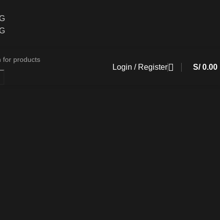
CG
CG
Login / Register
S/
0.00
h