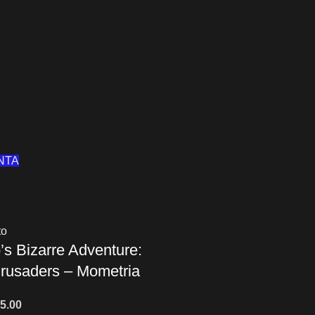
NTA
to
’s Bizarre Adventure:
Crusaders – Mometria
5.00