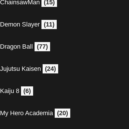
ChainsawMan
(15)
Demon Slayer
(11)
Dragon Ball
(77)
Jujutsu Kaisen
(24)
Kaiju 8
(6)
My Hero Academia
(20)