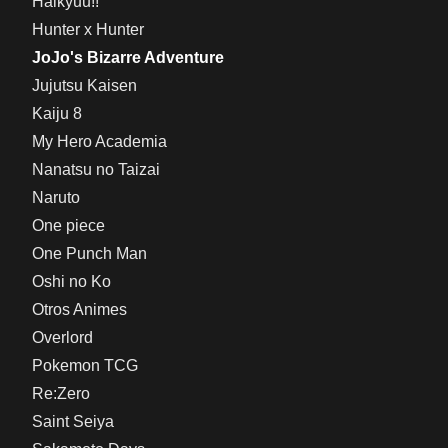
Haikyuu!!
Hunter x Hunter
JoJo's Bizarre Adventure
Jujutsu Kaisen
Kaiju 8
My Hero Academia
Nanatsu no Taizai
Naruto
One piece
One Punch Man
Oshi no Ko
Otros Animes
Overlord
Pokemon TCG
Re:Zero
Saint Seiya