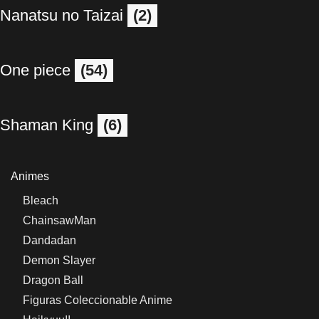
Nanatsu no Taizai
(2)
One piece
(54)
Shaman King
(6)
Animes
Bleach
ChainsawMan
Dandadan
Demon Slayer
Dragon Ball
Figuras Coleccionable Anime