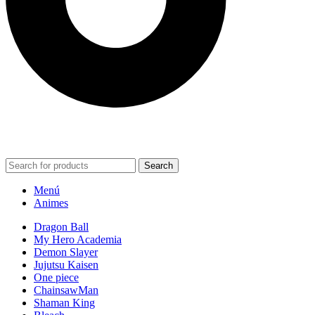
POWERED BY VIZARD STUDIO. ALL RIGHT RESERVED ©
2024
Search
Menú
Animes
Dragon Ball
My Hero Academia
Demon Slayer
Jujutsu Kaisen
One piece
ChainsawMan
Shaman King