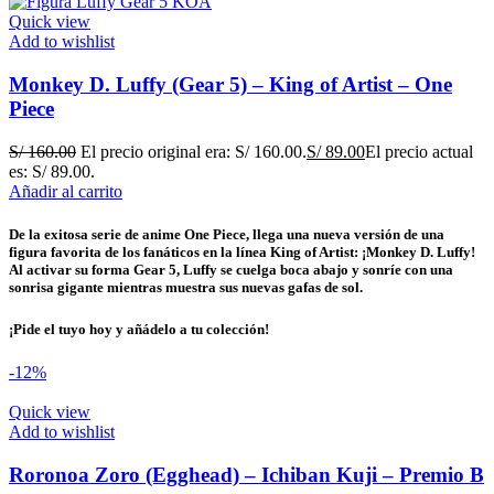
Quick view
Add to wishlist
Monkey D. Luffy (Gear 5) – King of Artist – One
Piece
S/
160.00
El precio original era: S/ 160.00.
S/
89.00
El precio actual
es: S/ 89.00.
Añadir al carrito
De la exitosa serie de anime One Piece, llega una nueva versión de una
figura favorita de los fanáticos en la línea King of Artist: ¡Monkey D. Luffy!
Al activar su forma Gear 5, Luffy se cuelga boca abajo y sonríe con una
sonrisa gigante mientras muestra sus nuevas gafas de sol.
¡Pide el tuyo hoy y añádelo a tu colección!
-12%
Quick view
Add to wishlist
Roronoa Zoro (Egghead) – Ichiban Kuji – Premio B