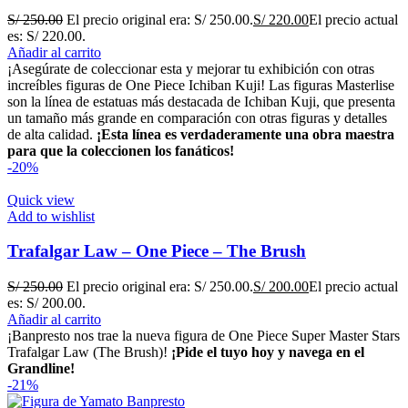
S/
250.00
El precio original era: S/ 250.00.
S/
220.00
El precio actual
es: S/ 220.00.
Añadir al carrito
¡Asegúrate de coleccionar esta y mejorar tu exhibición con otras
increíbles figuras de One Piece Ichiban Kuji! Las figuras Masterlise
son la línea de estatuas más destacada de Ichiban Kuji, que presenta
un tamaño más grande en comparación con otras figuras y detalles
de alta calidad.
¡Esta línea es verdaderamente una obra maestra
para que la coleccionen los fanáticos!
-20%
Quick view
Add to wishlist
Trafalgar Law – One Piece – The Brush
S/
250.00
El precio original era: S/ 250.00.
S/
200.00
El precio actual
es: S/ 200.00.
Añadir al carrito
¡Banpresto nos trae la nueva figura de One Piece Super Master Stars
Trafalgar Law (The Brush)!
¡Pide el tuyo hoy y navega en el
Grandline!
-21%