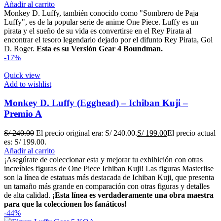
Añadir al carrito
Monkey D. Luffy, también conocido como "Sombrero de Paja
Luffy", es de la popular serie de anime One Piece. Luffy es un
pirata y el sueño de su vida es convertirse en el Rey Pirata al
encontrar el tesoro legendario dejado por el difunto Rey Pirata, Gol
D. Roger.
Esta es su Versión Gear 4 Boundman.
-17%
Quick view
Add to wishlist
Monkey D. Luffy (Egghead) – Ichiban Kuji –
Premio A
S/
240.00
El precio original era: S/ 240.00.
S/
199.00
El precio actual
es: S/ 199.00.
Añadir al carrito
¡Asegúrate de coleccionar esta y mejorar tu exhibición con otras
increíbles figuras de One Piece Ichiban Kuji! Las figuras Masterlise
son la línea de estatuas más destacada de Ichiban Kuji, que presenta
un tamaño más grande en comparación con otras figuras y detalles
de alta calidad.
¡Esta línea es verdaderamente una obra maestra
para que la coleccionen los fanáticos!
-44%