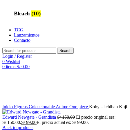
Bleach
(10)
TCG
Lanzamientos
Contacto
Search
Login / Register
0
Wishlist
0
items
S/
0.00
Inicio
Figuras Coleccionable Anime
One piece
Koby – Ichiban Kuji
Edward Newgate - Grandista
S/
150.00
El precio original era:
S/ 150.00.
S/
99.00
El precio actual es: S/ 99.00.
Back to products