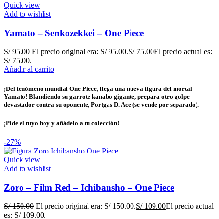
Quick view
Add to wishlist
Yamato – Senkozekkei – One Piece
S/
95.00
El precio original era: S/ 95.00.
S/
75.00
El precio actual es:
S/ 75.00.
Añadir al carrito
¡Del fenómeno mundial One Piece, llega una nueva figura del mortal
Yamato! Blandiendo su garrote kanabo gigante, prepara otro golpe
devastador contra su oponente, Portgas D. Ace (se vende por separado).
¡Pide el tuyo hoy y añádelo a tu colección!
-27%
Quick view
Add to wishlist
Zoro – Film Red – Ichibansho – One Piece
S/
150.00
El precio original era: S/ 150.00.
S/
109.00
El precio actual
es: S/ 109.00.