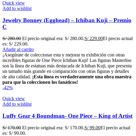
Quick view
Add to wishlist
Jewelry Bonney (Egghead) – Ichiban Kuji – Premio
C
S/
280.00
El precio original era: S/ 280.00.
S/
229.00
El precio actual
es: S/ 229.00.
Añadir al carrito
¡Asegúrate de coleccionar esta y mejorar tu exhibición con otras
increíbles figuras de One Piece Ichiban Kuji! Las figuras Masterlise
son la línea de estatuas más destacada de Ichiban Kuji, que presenta
un tamaño más grande en comparación con otras figuras y detalles
de alta calidad.
¡Esta línea es verdaderamente una obra maestra
para que la coleccionen los fanáticos!
-42%
Quick view
Add to wishlist
Luffy Gear 4 Boundman- One Piece – King of Artist
S/
170.00
El precio original era: S/ 170.00.
S/
99.00
El precio actual
es: S/ 99.00.