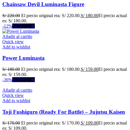
Chainsaw Devil Luminasta Figure
S/
220.00
El precio original era: S/ 220.00.
S/
180.00
El precio actual
es: S/ 180.00.
-12%
NUEVO 🔥
Añadir al carrito
Quick view
Add to wishlist
Power Luminasta
S/
180.00
El precio original era: S/ 180.00.
S/
159.00
El precio actual
es: S/ 159.00.
-36%
NUEVO 🔥
Añadir al carrito
Quick view
Add to wishlist
Toji Fushiguro (Ready For Battle) – Jujutsu Kaisen
S/
170.00
El precio original era: S/ 170.00.
S/
109.00
El precio actual
es: S/ 109.00.