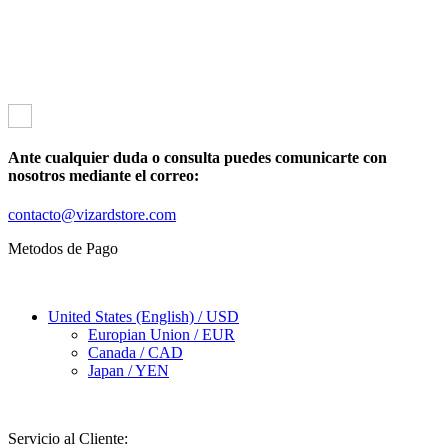
transporte. Te recomendamos planificar tus compras con antelación
para evitar contratiempos. Anunciaremos cualquier cambio en los
plazos de envío en nuestras redes sociales para que puedas estar al
tanto y garantizar que tus pedidos lleguen a tiempo durante estas
ocasiones especiales.
Ante cualquier duda o consulta puedes comunicarte con
nosotros mediante el correo:
contacto@vizardstore.com
Metodos de Pago
United States (English) / USD
Europian Union / EUR
Canada / CAD
Japan / YEN
Servicio al Cliente: