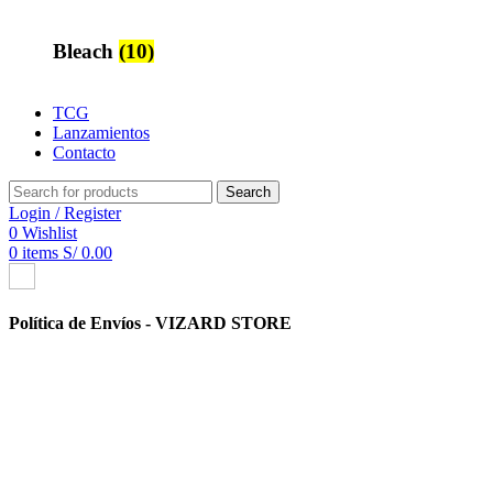
Bleach
(10)
TCG
Lanzamientos
Contacto
Search
Login / Register
0
Wishlist
0
items
S/
0.00
Política de Envíos - VIZARD STORE
Envíos Rápidos y Eficientes
Los productos etiquetados como “En Stock” serán entregados en la
dirección proporcionada en un plazo de 24 a 72 horas después de
ser recogidos por la empresa de transporte o courier.
Para los pedidos de productos en stock realizados antes de las 13:00