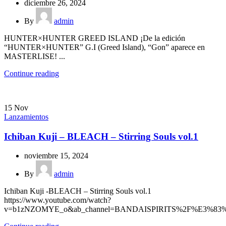
diciembre 26, 2024
By
admin
HUNTER×HUNTER GREED ISLAND ¡De la edición
“HUNTER×HUNTER” G.I (Greed Island), “Gon” aparece en
MASTERLISE! ...
Continue reading
15
Nov
Lanzamientos
Ichiban Kuji – BLEACH – Stirring Souls vol.1
noviembre 15, 2024
By
admin
Ichiban Kuji -BLEACH – Stirring Souls vol.1
https://www.youtube.com/watch?
v=b1zNZOMYE_o&ab_channel=BANDAISPIRITS%2F%E3%83%