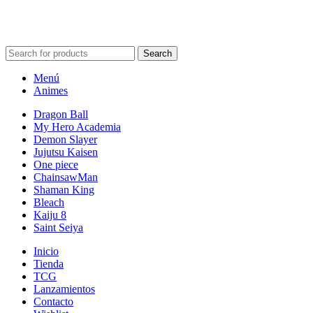
POWERED BY VIZARD STUDIO. ALL RIGHT RESERVED ©
2024
Search
Menú
Animes
Dragon Ball
My Hero Academia
Demon Slayer
Jujutsu Kaisen
One piece
ChainsawMan
Shaman King
Bleach
Kaiju 8
Saint Seiya
Inicio
Tienda
TCG
Lanzamientos
Contacto