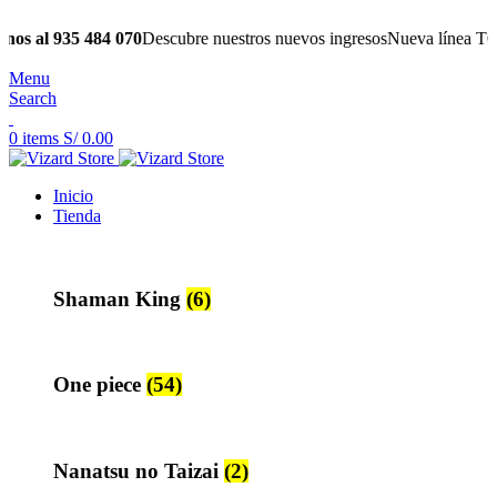
 935 484 070
Descubre nuestros nuevos ingresos
Nueva línea TCG
Enví
Menu
Search
0
items
S/
0.00
Inicio
Tienda
Shaman King
(6)
One piece
(54)
Nanatsu no Taizai
(2)