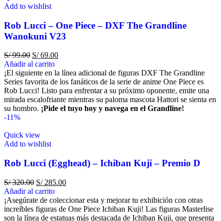
Add to wishlist
Rob Lucci – One Piece – DXF The Grandline
Wanokuni V23
S/
99.00
S/
69.00
Añadir al carrito
¡El siguiente en la línea adicional de figuras DXF The Grandline
Series favorita de los fanáticos de la serie de anime One Piece es
Rob Lucci! Listo para enfrentar a su próximo oponente, emite una
mirada escalofriante mientras su paloma mascota Hattori se sienta en
su hombro.
¡Pide el tuyo hoy y navega en el Grandline!
-11%
Quick view
Add to wishlist
Rob Lucci (Egghead) – Ichiban Kuji – Premio D
S/
320.00
S/
285.00
Añadir al carrito
¡Asegúrate de coleccionar esta y mejorar tu exhibición con otras
increíbles figuras de One Piece Ichiban Kuji! Las figuras Masterlise
son la línea de estatuas más destacada de Ichiban Kuji, que presenta