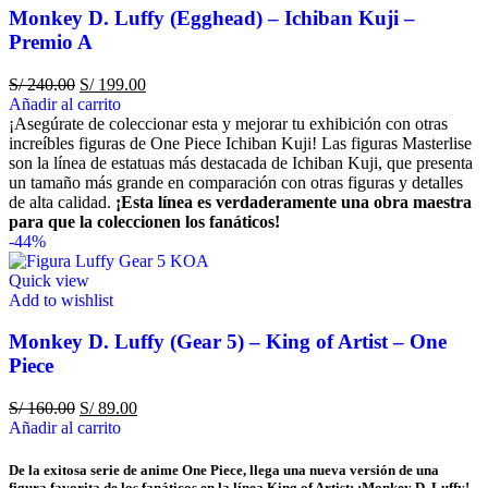
Monkey D. Luffy (Egghead) – Ichiban Kuji –
Premio A
S/
240.00
S/
199.00
Añadir al carrito
¡Asegúrate de coleccionar esta y mejorar tu exhibición con otras
increíbles figuras de One Piece Ichiban Kuji! Las figuras Masterlise
son la línea de estatuas más destacada de Ichiban Kuji, que presenta
un tamaño más grande en comparación con otras figuras y detalles
de alta calidad.
¡Esta línea es verdaderamente una obra maestra
para que la coleccionen los fanáticos!
-44%
Quick view
Add to wishlist
Monkey D. Luffy (Gear 5) – King of Artist – One
Piece
S/
160.00
S/
89.00
Añadir al carrito
De la exitosa serie de anime One Piece, llega una nueva versión de una
figura favorita de los fanáticos en la línea King of Artist: ¡Monkey D. Luffy!