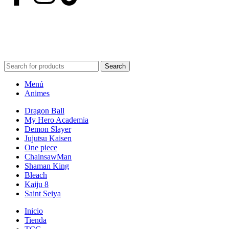
POWERED BY VIZARD STUDIO. ALL RIGHT RESERVED ©
2024
Search
Menú
Animes
Dragon Ball
My Hero Academia
Demon Slayer
Jujutsu Kaisen
One piece
ChainsawMan
Shaman King
Bleach
Kaiju 8
Saint Seiya
Inicio
Tienda