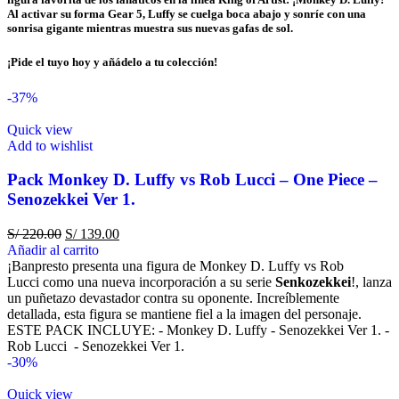
Al activar su forma Gear 5, Luffy se cuelga boca abajo y sonríe con una
sonrisa gigante mientras muestra sus nuevas gafas de sol.
¡Pide el tuyo hoy y añádelo a tu colección!
-37%
Quick view
Add to wishlist
Pack Monkey D. Luffy vs Rob Lucci – One Piece –
Senozekkei Ver 1.
S/
220.00
S/
139.00
Añadir al carrito
¡Banpresto presenta una figura de Monkey D. Luffy vs Rob
Lucci como una nueva incorporación a su serie
Senkozekkei
!, lanza
un puñetazo devastador contra su oponente. Increíblemente
detallada, esta figura se mantiene fiel a la imagen del personaje.
ESTE PACK INCLUYE: - Monkey D. Luffy - Senozekkei Ver 1. -
Rob Lucci - Senozekkei Ver 1.
-30%
Quick view