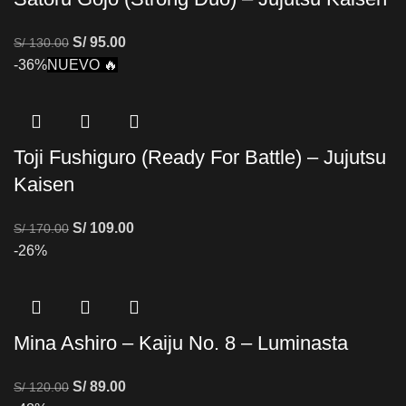
S/
95.00
S/
130.00
-36%
NUEVO 🔥
Toji Fushiguro (Ready For Battle) – Jujutsu
Kaisen
S/
109.00
S/
170.00
-26%
Mina Ashiro – Kaiju No. 8 – Luminasta
S/
89.00
S/
120.00