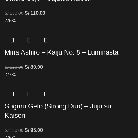
S/
110.00
S/
180.00
-26%
Mina Ashiro – Kaiju No. 8 – Luminasta
S/
89.00
S/
120.00
-27%
Suguru Geto (Strong Duo) – Jujutsu
Kaisen
S/
95.00
S/
130.00
-26%