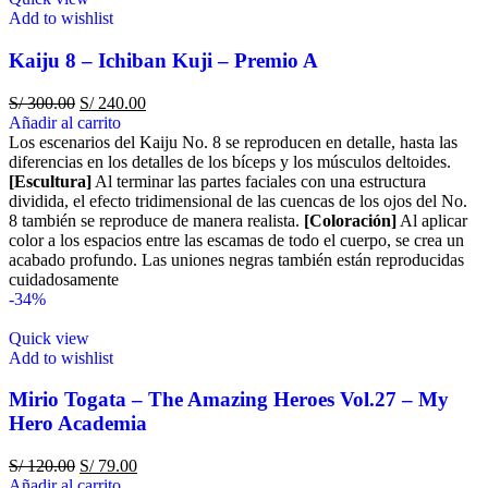
Add to wishlist
Kaiju 8 – Ichiban Kuji – Premio A
S/
300.00
S/
240.00
Añadir al carrito
Los escenarios del Kaiju No. 8 se reproducen en detalle, hasta las
diferencias en los detalles de los bíceps y los músculos deltoides.
[Escultura]
Al terminar las partes faciales con una estructura
dividida, el efecto tridimensional de las cuencas de los ojos del No.
8 también se reproduce de manera realista.
[Coloración]
Al aplicar
color a los espacios entre las escamas de todo el cuerpo, se crea un
acabado profundo. Las uniones negras también están reproducidas
cuidadosamente
-34%
Quick view
Add to wishlist
Mirio Togata – The Amazing Heroes Vol.27 – My
Hero Academia
S/
120.00
S/
79.00
Añadir al carrito