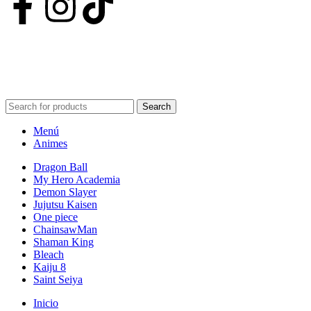
POWERED BY VIZARD STUDIO. ALL RIGHT RESERVED ©
2024
Search
Menú
Animes
Dragon Ball
My Hero Academia
Demon Slayer
Jujutsu Kaisen
One piece
ChainsawMan
Shaman King
Bleach
Kaiju 8
Saint Seiya
Inicio