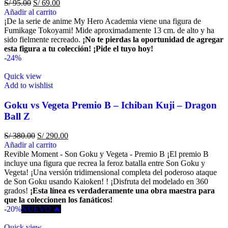
S/
95.00
S/
69.00
Añadir al carrito
¡De la serie de anime My Hero Academia viene una figura de
Fumikage Tokoyami! Mide aproximadamente 13 cm. de alto y ha
sido fielmente recreado.
¡No te pierdas la oportunidad de agregar
esta figura a tu colección!
¡Pide el tuyo hoy!
-24%
Quick view
Add to wishlist
Goku vs Vegeta Premio B – Ichiban Kuji – Dragon
Ball Z
S/
380.00
S/
290.00
Añadir al carrito
Revible Moment - Son Goku y Vegeta - Premio B ¡El premio B
incluye una figura que recrea la feroz batalla entre Son Goku y
Vegeta! ¡Una versión tridimensional completa del poderoso ataque
de Son Goku usando Kaioken! ! ¡Disfruta del modelado en 360
grados!
¡Esta línea es verdaderamente una obra maestra para
que la coleccionen los fanáticos!
-20%
NUEVO 🔥
Quick view