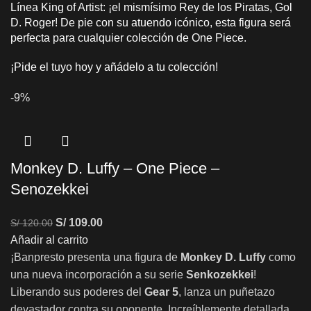
Línea King of Artist: ¡el mismísimo Rey de los Piratas, Gol
D. Roger! De pie con su atuendo icónico, esta figura será
perfecta para cualquier colección de One Piece.
¡Pide el tuyo hoy y añádelo a tu colección!
-9%
Monkey D. Luffy – One Piece –
Senozekkei
S/
109.00
S/
120.00
Añadir al carrito
¡Banpresto presenta una figura de
Monkey D. Luffy
como
una nueva incorporación a su serie
Senkozekkei
!
Liberando sus poderes del
Gear 5
, lanza un puñetazo
devastador contra su oponente. Increíblemente detallada,