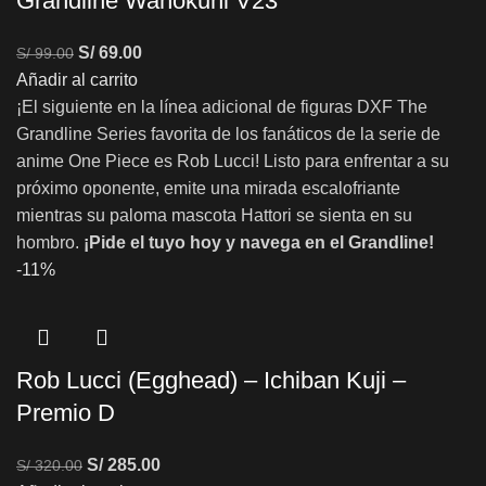
Grandline Wanokuni V23
S/
69.00
S/
99.00
Añadir al carrito
¡El siguiente en la línea adicional de figuras DXF The
Grandline Series favorita de los fanáticos de la serie de
anime One Piece es Rob Lucci! Listo para enfrentar a su
próximo oponente, emite una mirada escalofriante
mientras su paloma mascota Hattori se sienta en su
hombro.
¡Pide el tuyo hoy y navega en el Grandline!
-11%
Rob Lucci (Egghead) – Ichiban Kuji –
Premio D
S/
285.00
S/
320.00