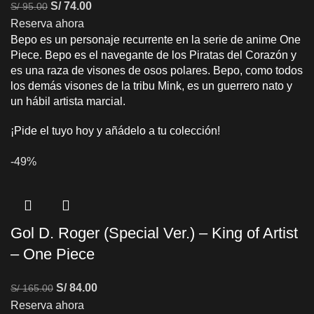
S/
74.00
S/
95.00
Reserva ahora
Bepo es un personaje recurrente en la serie de anime One
Piece. Bepo es el navegante de los Piratas del Corazón y
es una raza de visones de osos polares. Bepo, como todos
los demás visones de la tribu Mink, es un guerrero nato y
un hábil artista marcial.
¡Pide el tuyo hoy y añádelo a tu colección!
-49%
Gol D. Roger (Special Ver.) – King of Artist
– One Piece
S/
84.00
S/
165.00
Reserva ahora