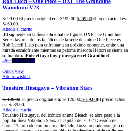
Rob Lucci – One Piece – DXF The Grandline
Wanokuni V23
S/
99.00
El precio original era: S/ 99.00.
S/
69.00
El precio actual es:
S/ 69.00.
Añadir al carrito
¡El siguiente en la línea adicional de figuras DXF The Grandline
Series favorita de los fanáticos de la serie de anime One Piece es
Rob Lucci! Listo para enfrentar a su próximo oponente, emite una
mirada escalofriante mientras su paloma mascota Hattori se sienta en
su hombro.
¡Pide el tuyo hoy y navega en el Grandline!
-26%
NUEVO 🔥
Quick view
Add to wishlist
Toushiro Hitsugaya – Vibration Stars
S/
120.00
El precio original era: S/ 120.00.
S/
89.00
El precio actual
es: S/ 89.00.
Añadir al carrito
Toushiro Hitsugaya, del icónico anime Bleach, se abre paso a la
popular línea Vibration Stars. El capitán de la 10.ª División del
Gotei 13, armado con un arma de hielo, lanza un poderoso grito de
guerra al atacar a su oponente.
¡No te lo pierdas y pide tu figura