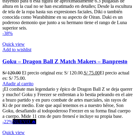
trayendo para tí esta figura de aproximadamente 6.3 pulgadas de
altura en la cual no se han escatimado en detalles; Desde la escultura
de tela de la ropa hasta sus expresiones faciales, Diki o también
conocida como Warabihime en su aspecto de Oiran. Daki es un
poderoso demonio que junto a su hermano tiene el rango de Luna
superior seis.
-38%
Quick view
Add to wishlist
Goku – Dragon Ball Z Match Makers – Banpresto
S/
120.00
El precio original era: S/ 120.00.
S/
75.00
El precio actual
es: S/ 75.00.
Añadir al carrito
¡El combate mas legendario y épico de Dragon Ball Z se deja querer
y mucho! Goku y Freezer se enfrentan a lo bestia peleando en el aire
a brazo partido y en puro combate de artes marciales, sin rayos de
Ki de por medio. Este que aquí tenemos es a nuestro héroe, Son
Goku, desafiando al todopoderoso Freezer en su forma final cuerpo
a cuerpo. Mide 11 cms de puro frenesí e incluye su propia base.
-22%
NUEVO 🔥
Quick view