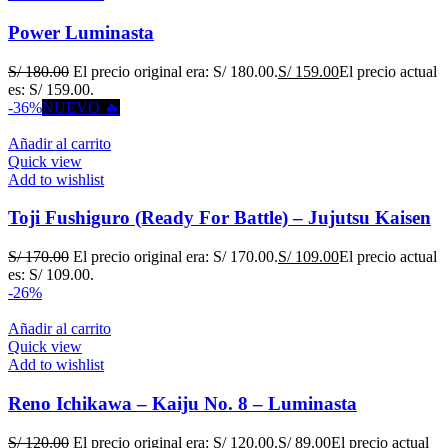
Power Luminasta
S/
180.00
El precio original era: S/ 180.00.
S/
159.00
El precio actual
es: S/ 159.00.
-36%
NUEVO 🔥
Añadir al carrito
Quick view
Add to wishlist
Toji Fushiguro (Ready For Battle) – Jujutsu Kaisen
S/
170.00
El precio original era: S/ 170.00.
S/
109.00
El precio actual
es: S/ 109.00.
-26%
Añadir al carrito
Quick view
Add to wishlist
Reno Ichikawa – Kaiju No. 8 – Luminasta
S/
120.00
El precio original era: S/ 120.00.
S/
89.00
El precio actual