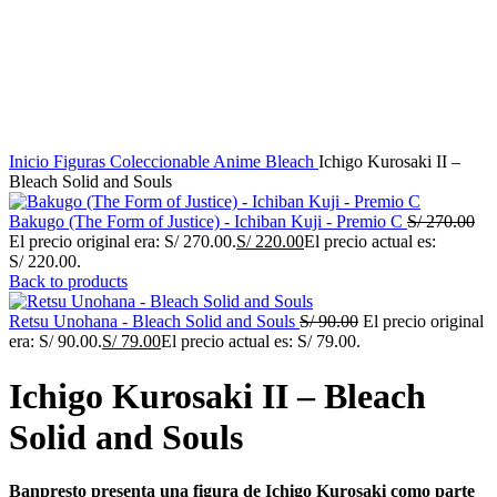
Inicio
Figuras Coleccionable Anime
Bleach
Ichigo Kurosaki II –
Bleach Solid and Souls
Bakugo (The Form of Justice) - Ichiban Kuji - Premio C
S/
270.00
El precio original era: S/ 270.00.
S/
220.00
El precio actual es:
S/ 220.00.
Back to products
Retsu Unohana - Bleach Solid and Souls
S/
90.00
El precio original
era: S/ 90.00.
S/
79.00
El precio actual es: S/ 79.00.
Ichigo Kurosaki II – Bleach
Solid and Souls
Banpresto presenta una figura de Ichigo Kurosaki como parte