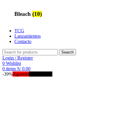
Bleach
(10)
TCG
Lanzamientos
Contacto
Search
Login / Register
0
Wishlist
0
items
S/
0.00
-39%
Agotado
NUEVO 🔥