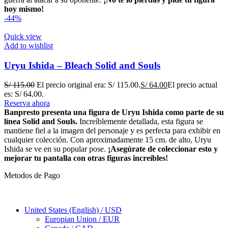
hoy mismo!
-44%
Quick view
Add to wishlist
Uryu Ishida – Bleach Solid and Souls
S/
115.00
El precio original era: S/ 115.00.
S/
64.00
El precio actual
es: S/ 64.00.
Reserva ahora
Banpresto presenta una figura de Uryu Ishida como parte de su
línea Solid and Souls.
Increíblemente detallada, esta figura se
mantiene fiel a la imagen del personaje y es perfecta para exhibir en
cualquier colección. Con aproximadamente 15 cm. de alto, Uryu
Ishida se ve en su popular pose.
¡Asegúrate de coleccionar esto y
mejorar tu pantalla con otras figuras increíbles!
Metodos de Pago
United States (English) / USD
Europian Union / EUR