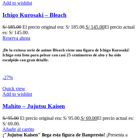
Add to wishlist
Ichigo Kurosaki – Bleach
S/
185.00
El precio original era: S/ 185.00.
S/
145.00
El precio actual
es: S/ 145.00.
Reserva ahora
¡De la exitosa serie de anime Bleach viene una figura de Ichigo Kurosaki!
Ichigo está listo para pelear con casi 25 centímetros de alto y ha sido
esculpido con gran detalle.
-27%
Quick view
Add to wishlist
Mahito – Jujutsu Kaisen
S/
95.00
El precio original era: S/ 95.00.
S/
69.00
El precio actual es:
S/ 69.00.
Añadir al carrito
¡"Jujutsu Kaisen" llega esta figura de Banpresto!
¡Presenta a