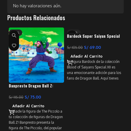
No hay valoraciones aún.
Productos Relacionados
-35%
-34%
-
Bardock Super Saiyan Special
XII – Banpresto
S/
69.00
S/
105.00
Añadir Al Carrito
La figura Bardock de la colección
Blood of Saiyans Special XII es
una emocionante adición para los
fans de Dragon Ball. Aquí tienes
algunos detalles sobre esta
Banpresto Dragon Ball Z:
Luf
figura: Tamaño: Mide un poco
GxMateria – Piccolo –
Pie
más de 18 centímetros de alto en
Banpresto
S/
75.00
S/
115.00
S/
1
su base. Detalles enérgicos:
Añadir Al Carrito
A
Desde la escultura de tela de su
"¡Añade la figura de The Piccolo a
Mon
ropa desgastada hasta su cabello
tu colección de figuras de Dragon
con
dorado, esta figura de Bardock no
Ball Z! Banpresto presenta la
Paj
escatima en detalles.
figura de The Piccolo, del popular
de 
Coleccionable: Es parte de la línea