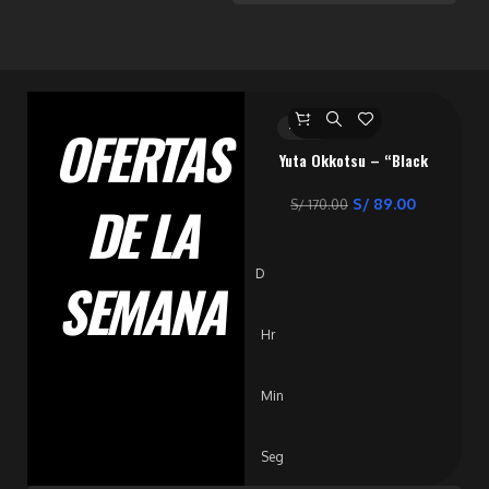
OFERTAS
-48%
Yuta Okkotsu – “Black
Flash” – Jujutsu
Kaisen
DE LA
S/
89.00
S/
170.00
D
SEMANA
Hr
Min
Seg