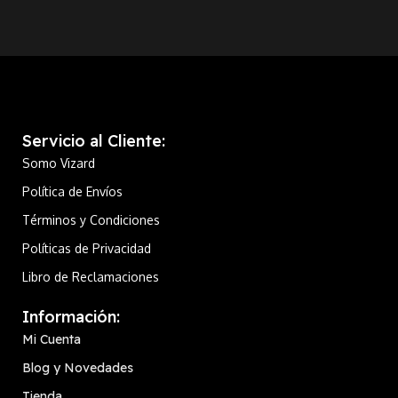
manga y anime “Dragon Ball Z –
pir
World Collectable Figure, que
G×Materia “. Esta figura está
con
presenta personajes de anime y
hecha en PVC mide unos 15 cm de
enc
manga en un tamaño ideal para
alto e incluye una base soporte
dej
exhibir o coleccionar.
especial para exposición.
Gol
Ge
Servicio al Cliente:
Somo Vizard
Política de Envíos
Términos y Condiciones
Políticas de Privacidad
Libro de Reclamaciones
Información:
Mi Cuenta
Blog y Novedades
Tienda