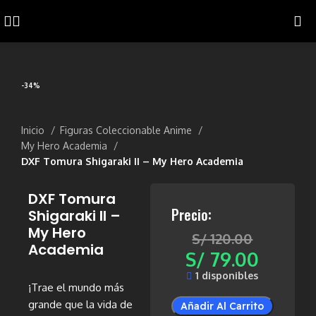
-34%
Inicio
Figuras Coleccionable Anime
My Hero Academia
DXF Tomura Shigaraki II – My Hero Academia
DXF Tomura
Precio:
Shigaraki II –
My Hero
S/
120.00
Academia
S/
79.00
1 disponibles
¡Trae el mundo más
grande que la vida de
Añadir Al Carrito