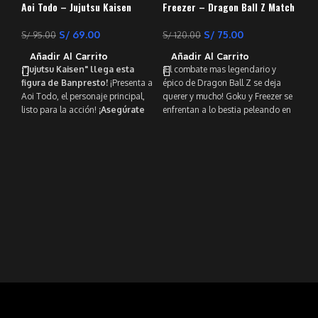
Aoi Todo – Jujutsu Kaisen
Freezer – Dragon Ball Z Match
Makers – Banpresto
S/
69.00
S/
75.00
S/
95.00
S/
120.00
Añadir Al Carrito
Añadir Al Carrito
¡"Jujutsu Kaisen" llega esta
¡El combate mas legendario y
figura de Banpresto!
¡Presenta a
épico de Dragon Ball Z se deja
Aoi Todo, el personaje principal,
querer y mucho! Goku y Freezer se
listo para la acción!
¡Asegúrate
enfrentan a lo bestia peleando en
de coleccionar esto y mejorar
el aire a brazo partido y en puro
Gy
tu pantalla con otras figuras
combate de artes marciales, sin
Dem
increíbles!
rayos de Ki de por medio. Este
Yai
S/
que aquí tenemos es a nuestro
A
héroe, Son Goku, desafiando al
Bas
todopoderoso Freezer en su forma
Kim
final cuerpo a cuerpo. Mide 11 cms
Gyo
de puro frenesí e incluye su propia
reu
base.
fig