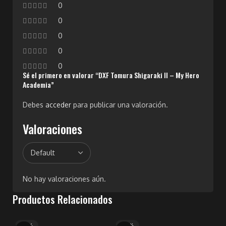
0
0
0
0
0
Sé el primero en valorar “DXF Tomura Shigaraki II – My Hero
Academia”
Debes
acceder
para publicar una valoración.
Valoraciones
No hay valoraciones aún.
Productos Relacionados
-27%
-38%
-