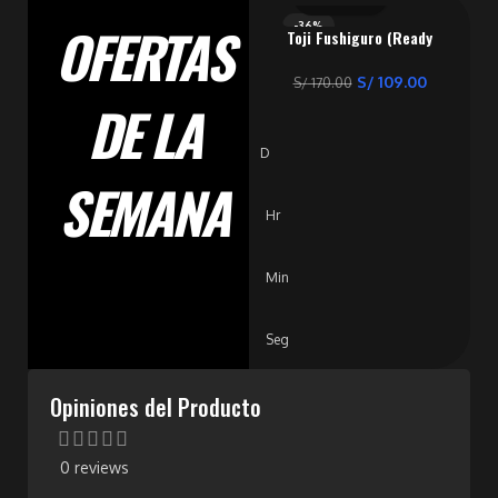
OFERTAS
-36%
Toji Fushiguro (Ready
NUEVO 🔥
For Battle) – Jujutsu
Kaisen
S/
109.00
S/
170.00
DE LA
D
SEMANA
Hr
Min
Seg
Opiniones del Producto
0 reviews