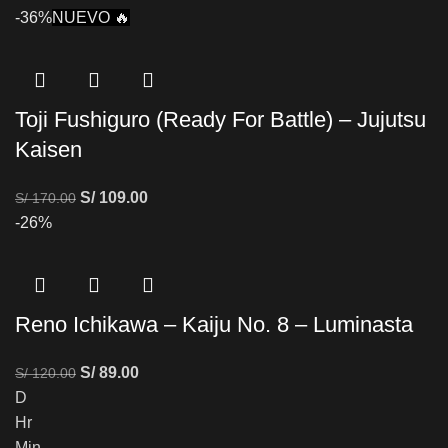
-36%
NUEVO 🔥
Toji Fushiguro (Ready For Battle) – Jujutsu
Kaisen
S/
109.00
S/
170.00
-26%
Reno Ichikawa – Kaiju No. 8 – Luminasta
S/
89.00
S/
120.00
D
Hr
Min