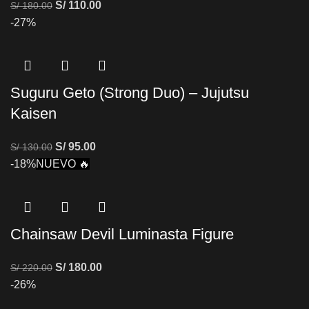
S/
110.00
S/
180.00
-27%
Suguru Geto (Strong Duo) – Jujutsu
Kaisen
S/
95.00
S/
130.00
-18%
NUEVO 🔥
Chainsaw Devil Luminasta Figure
S/
180.00
S/
220.00
-26%