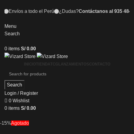
o el Perú
¿Dudas?
Contáctanos al 935 484 070
Descubre n
Menu
Search
0
items
S/
0.00
INICIO
TIENDA
TCG
LANZAMIENTOS
CONTACTO
Search
Login / Register
0
Wishlist
0
items
S/
0.00
-15%
Agotado