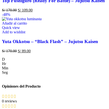
Toji Fushiguro (Ready For Battle) – Jujutsu Kaisen
S/
170.00
S/
109.00
-48%
Añadir al carrito
Quick view
Add to wishlist
Yuta Okkotsu – “Black Flash” – Jujutsu Kaisen
S/
170.00
S/
89.00
D
Hr
Min
Seg
Opiniones del Producto
0 reviews