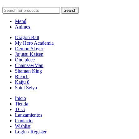
Search
Menú
Animes
Dragon Ball
My Hero Academia
Demon Slayer
Jujutsu Kaisen
One piece
ChainsawMan
Shaman King
Bleach
Kaiju 8
Saint Seiya
Inicio
Tienda
TCG
Lanzamientos
Contacto
Wishlist
Login / Register