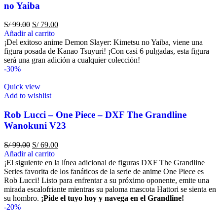
no Yaiba
S/
99.00
S/
79.00
Añadir al carrito
¡Del exitoso anime Demon Slayer: Kimetsu no Yaiba, viene una
figura posada de Kanao Tsuyuri! ¡Con casi 6 pulgadas, esta figura
será una gran adición a cualquier colección!
-30%
Quick view
Add to wishlist
Rob Lucci – One Piece – DXF The Grandline
Wanokuni V23
S/
99.00
S/
69.00
Añadir al carrito
¡El siguiente en la línea adicional de figuras DXF The Grandline
Series favorita de los fanáticos de la serie de anime One Piece es
Rob Lucci! Listo para enfrentar a su próximo oponente, emite una
mirada escalofriante mientras su paloma mascota Hattori se sienta en
su hombro.
¡Pide el tuyo hoy y navega en el Grandline!
-20%