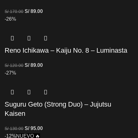
S/
89.00
S/
170.00
-26%
Reno Ichikawa – Kaiju No. 8 – Luminasta
S/
89.00
S/
120.00
-27%
Suguru Geto (Strong Duo) – Jujutsu
Kaisen
S/
95.00
S/
130.00
-12%
NUEVO 🔥