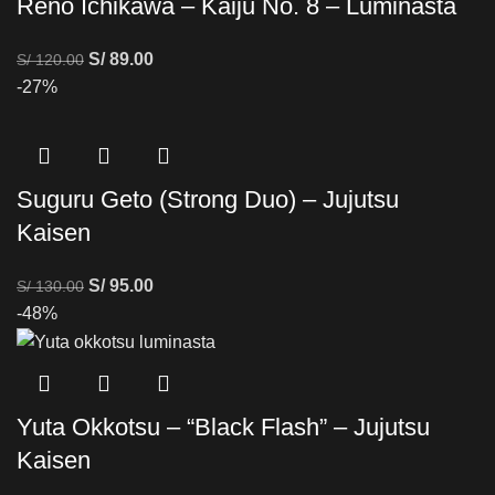
Reno Ichikawa – Kaiju No. 8 – Luminasta
S/
89.00
S/
120.00
-27%
Suguru Geto (Strong Duo) – Jujutsu
Kaisen
S/
95.00
S/
130.00
-48%
Yuta Okkotsu – “Black Flash” – Jujutsu
Kaisen