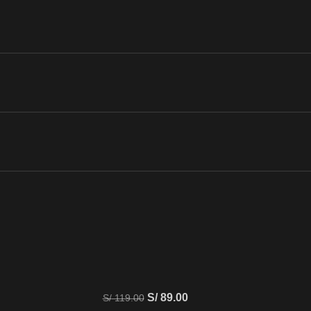
S/
89.00
S/
119.00