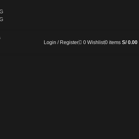
CG
CG
Login / Register
0
Wishlist
0
items
S/
0.00