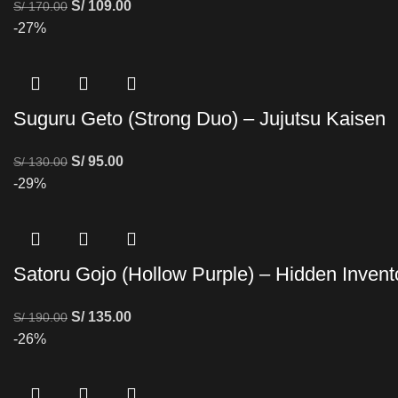
S/
109.00
S/
170.00
-27%
Suguru Geto (Strong Duo) – Jujutsu Kaisen
S/
95.00
S/
130.00
-29%
Satoru Gojo (Hollow Purple) – Hidden Invent
S/
135.00
S/
190.00
-26%