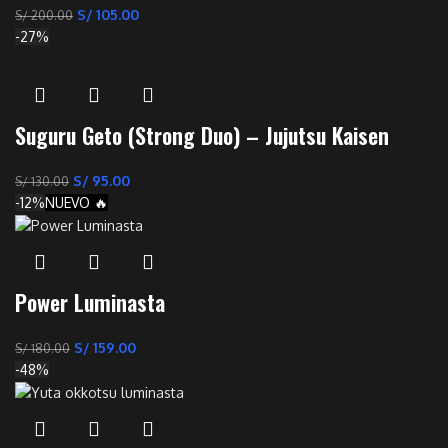
S/
105.00
S/
200.00
-27%
Suguru Geto (Strong Duo) – Jujutsu Kaisen
S/
95.00
S/
130.00
-12%
NUEVO 🔥
Power Luminasta
S/
159.00
S/
180.00
-48%