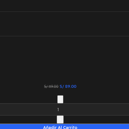
S/
89.00
S/
119.00
Añadir Al Carrito