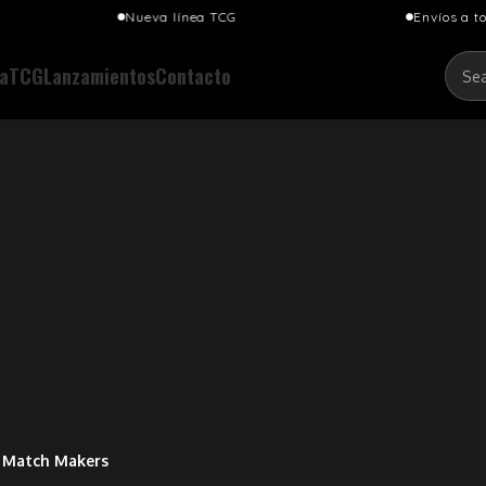
Nueva línea TCG
Envíos a todo el Perú
a
TCG
Lanzamientos
Contacto
– Match Makers