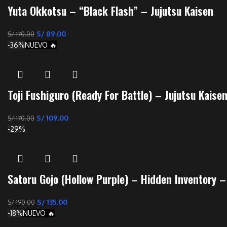
Yuta Okkotsu – “Black Flash” – Jujutsu Kaisen
S/
89.00
S/
170.00
-36%
NUEVO 🔥
Toji Fushiguro (Ready For Battle) – Jujutsu Kaise
S/
109.00
S/
170.00
-29%
Satoru Gojo (Hollow Purple) – Hidden Inventory –
S/
135.00
S/
190.00
-18%
NUEVO 🔥