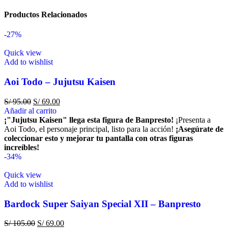
Productos Relacionados
-27%
Quick view
Add to wishlist
Aoi Todo – Jujutsu Kaisen
S/
95.00
S/
69.00
Añadir al carrito
¡"Jujutsu Kaisen" llega esta figura de Banpresto!
¡Presenta a
Aoi Todo, el personaje principal, listo para la acción!
¡Asegúrate de
coleccionar esto y mejorar tu pantalla con otras figuras
increíbles!
-34%
Quick view
Add to wishlist
Bardock Super Saiyan Special XII – Banpresto
S/
105.00
S/
69.00