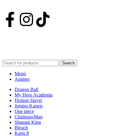
Nuestras Redes
POWERED BY VIZARD STUDIO. ALL RIGHT RESERVED ©
2024
Search
Menú
Animes
Dragon Ball
My Hero Academia
Demon Slayer
Jujutsu Kaisen
One piece
ChainsawMan
Shaman King
Bleach
Kaiju 8