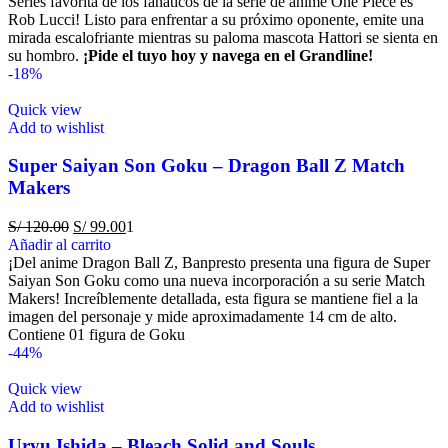
Series favorita de los fanáticos de la serie de anime One Piece es
Rob Lucci! Listo para enfrentar a su próximo oponente, emite una
mirada escalofriante mientras su paloma mascota Hattori se sienta en
su hombro.
¡Pide el tuyo hoy y navega en el Grandline!
-18%
Quick view
Add to wishlist
Super Saiyan Son Goku – Dragon Ball Z Match
Makers
S/
120.00
S/
99.00
1
Añadir al carrito
¡Del anime Dragon Ball Z, Banpresto presenta una figura de Super
Saiyan Son Goku como una nueva incorporación a su serie Match
Makers! Increíblemente detallada, esta figura se mantiene fiel a la
imagen del personaje y mide aproximadamente 14 cm de alto.
Contiene 01 figura de Goku
-44%
Quick view
Add to wishlist
Uryu Ishida – Bleach Solid and Souls