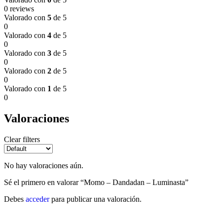
0 reviews
Valorado con
5
de 5
0
Valorado con
4
de 5
0
Valorado con
3
de 5
0
Valorado con
2
de 5
0
Valorado con
1
de 5
0
Valoraciones
Clear filters
No hay valoraciones aún.
Sé el primero en valorar “Momo – Dandadan – Luminasta”
Debes
acceder
para publicar una valoración.