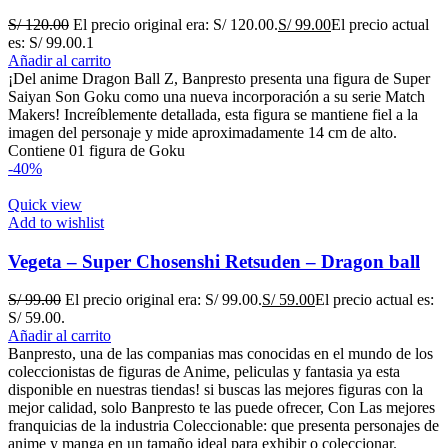
S/
120.00
El precio original era: S/ 120.00.
S/
99.00
El precio actual
es: S/ 99.00.
1
Añadir al carrito
¡Del anime Dragon Ball Z, Banpresto presenta una figura de Super
Saiyan Son Goku como una nueva incorporación a su serie Match
Makers! Increíblemente detallada, esta figura se mantiene fiel a la
imagen del personaje y mide aproximadamente 14 cm de alto.
Contiene 01 figura de Goku
-40%
Quick view
Add to wishlist
Vegeta – Super Chosenshi Retsuden – Dragon ball
S/
99.00
El precio original era: S/ 99.00.
S/
59.00
El precio actual es:
S/ 59.00.
Añadir al carrito
Banpresto, una de las companias mas conocidas en el mundo de los
coleccionistas de figuras de Anime, peliculas y fantasia ya esta
disponible en nuestras tiendas! si buscas las mejores figuras con la
mejor calidad, solo Banpresto te las puede ofrecer, Con Las mejores
franquicias de la industria Coleccionable: que presenta personajes de
anime y manga en un tamaño ideal para exhibir o coleccionar.