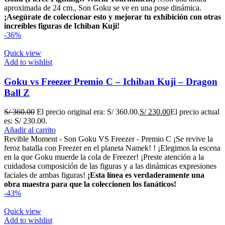
aproximada de 24 cm., Son Goku se ve en una pose dinámica.
¡Asegúrate de coleccionar esto y mejorar tu exhibición con otras
increíbles figuras de Ichiban Kuji!
-36%
Quick view
Add to wishlist
Goku vs Freezer Premio C – Ichiban Kuji – Dragon
Ball Z
S/
360.00
El precio original era: S/ 360.00.
S/
230.00
El precio actual
es: S/ 230.00.
Añadir al carrito
Revible Moment - Son Goku VS Freezer - Premio C ¡Se revive la
feroz batalla con Freezer en el planeta Namek! ! ¡Elegimos la escena
en la que Goku muerde la cola de Freezer! ¡Preste atención a la
cuidadosa composición de las figuras y a las dinámicas expresiones
faciales de ambas figuras!
¡Esta línea es verdaderamente una
obra maestra para que la coleccionen los fanáticos!
-43%
Quick view
Add to wishlist