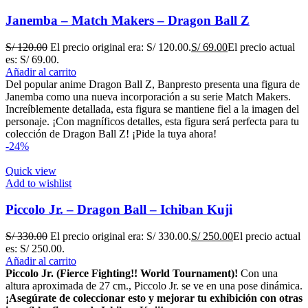
Janemba – Match Makers – Dragon Ball Z
S/
120.00
El precio original era: S/ 120.00.
S/
69.00
El precio actual
es: S/ 69.00.
Añadir al carrito
Del popular anime Dragon Ball Z, Banpresto presenta una figura de
Janemba como una nueva incorporación a su serie Match Makers.
Increíblemente detallada, esta figura se mantiene fiel a la imagen del
personaje. ¡Con magníficos detalles, esta figura será perfecta para tu
colección de Dragon Ball Z! ¡Pide la tuya ahora!
-24%
Quick view
Add to wishlist
Piccolo Jr. – Dragon Ball – Ichiban Kuji
S/
330.00
El precio original era: S/ 330.00.
S/
250.00
El precio actual
es: S/ 250.00.
Añadir al carrito
Piccolo Jr. (Fierce Fighting!! World Tournament)!
Con una
altura aproximada de 27 cm., Piccolo Jr. se ve en una pose dinámica.
¡Asegúrate de coleccionar esto y mejorar tu exhibición con otras