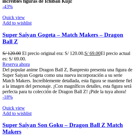
increíbles figuras de Ichiban Kuji!
-43%
Quick view
Add to wishlist
Super Saiyan Gogeta – Match Makers – Dragon
Ball Z
S/
120.00
El precio original era: S/ 120.00.
S/
69.00
El precio actual
es: S/ 69.00.
Reserva ahora
Del popular anime Dragon Ball Z, Banpresto presenta una figura de
Super Saiyan Gogeta como una nueva incorporación a su serie
Match Makers. Increíblemente detallada, esta figura se mantiene fiel
a la imagen del personaje. ¡Con magníficos detalles, esta figura será
perfecta para tu colección de Dragon Ball Z! ¡Pide la tuya ahora!
-18%
Quick view
Add to wishlist
Super Saiyan Son Goku – Dragon Ball Z Match
Makers