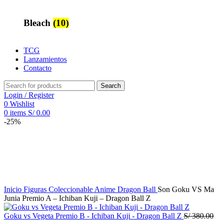
Bleach
(10)
TCG
Lanzamientos
Contacto
Search
Login / Register
0
Wishlist
0
items
S/
0.00
-25%
Inicio
Figuras Coleccionable Anime
Dragon Ball
Son Goku VS Ma
Junia Premio A – Ichiban Kuji – Dragon Ball Z
Goku vs Vegeta Premio B - Ichiban Kuji - Dragon Ball Z
S/
380.00