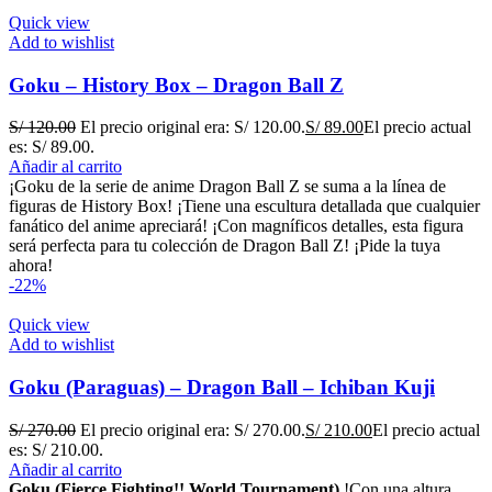
Quick view
Add to wishlist
Goku – History Box – Dragon Ball Z
S/
120.00
El precio original era: S/ 120.00.
S/
89.00
El precio actual
es: S/ 89.00.
Añadir al carrito
¡Goku de la serie de anime Dragon Ball Z se suma a la línea de
figuras de History Box! ¡Tiene una escultura detallada que cualquier
fanático del anime apreciará! ¡Con magníficos detalles, esta figura
será perfecta para tu colección de Dragon Ball Z! ¡Pide la tuya
ahora!
-22%
Quick view
Add to wishlist
Goku (Paraguas) – Dragon Ball – Ichiban Kuji
S/
270.00
El precio original era: S/ 270.00.
S/
210.00
El precio actual
es: S/ 210.00.
Añadir al carrito
Goku (Fierce Fighting!! World Tournament)
!Con una altura