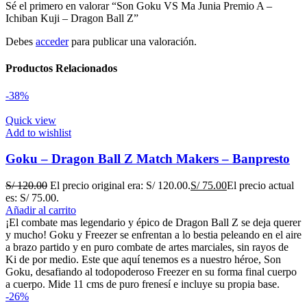
Sé el primero en valorar “Son Goku VS Ma Junia Premio A –
Ichiban Kuji – Dragon Ball Z”
Debes
acceder
para publicar una valoración.
Productos Relacionados
-38%
Quick view
Add to wishlist
Goku – Dragon Ball Z Match Makers – Banpresto
S/
120.00
El precio original era: S/ 120.00.
S/
75.00
El precio actual
es: S/ 75.00.
Añadir al carrito
¡El combate mas legendario y épico de Dragon Ball Z se deja querer
y mucho! Goku y Freezer se enfrentan a lo bestia peleando en el aire
a brazo partido y en puro combate de artes marciales, sin rayos de
Ki de por medio. Este que aquí tenemos es a nuestro héroe, Son
Goku, desafiando al todopoderoso Freezer en su forma final cuerpo
a cuerpo. Mide 11 cms de puro frenesí e incluye su propia base.
-26%