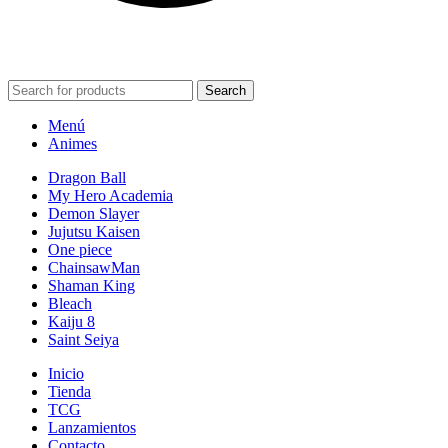
POWERED BY VIZARD STUDIO. ALL RIGHT RESERVED ©
2024
Search
Menú
Animes
Dragon Ball
My Hero Academia
Demon Slayer
Jujutsu Kaisen
One piece
ChainsawMan
Shaman King
Bleach
Kaiju 8
Saint Seiya
Inicio
Tienda
TCG
Lanzamientos
Contacto