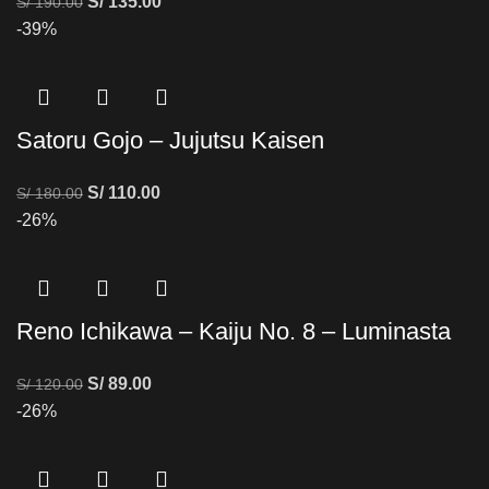
S/
135.00
S/
190.00
-39%
Satoru Gojo – Jujutsu Kaisen
S/
110.00
S/
180.00
-26%
Reno Ichikawa – Kaiju No. 8 – Luminasta
S/
89.00
S/
120.00
-26%