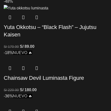
-48%
Yuta Okkotsu – “Black Flash” – Jujutsu
Kaisen
S/
89.00
S/
170.00
-18%
NUEVO 🔥
Chainsaw Devil Luminasta Figure
S/
180.00
S/
220.00
-36%
NUEVO 🔥