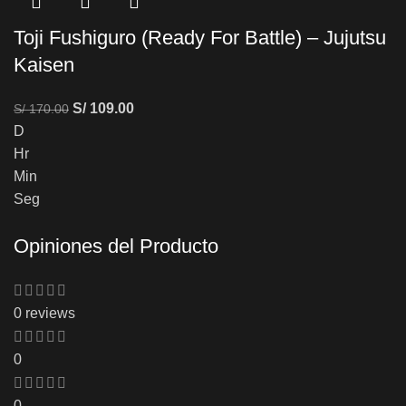
Toji Fushiguro (Ready For Battle) – Jujutsu
Kaisen
S/
109.00
S/
170.00
D
Hr
Min
Seg
Opiniones del Producto
0 reviews
0
0