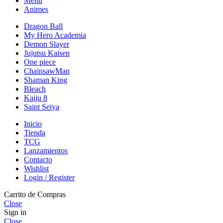
Menú
Animes
Dragon Ball
My Hero Academia
Demon Slayer
Jujutsu Kaisen
One piece
ChainsawMan
Shaman King
Bleach
Kaiju 8
Saint Seiya
Inicio
Tienda
TCG
Lanzamientos
Contacto
Wishlist
Login / Register
Carrito de Compras
Close
Sign in
Close