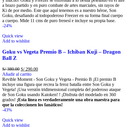
y mucho! Goku y Freezer se enfrentan a lo bestia peleando en el aire
a brazo partido y en puro combate de artes marciales, sin rayos de
Ki de por medio. Este que aquí tenemos es a nuestro héroe, Son
Goku, desafiando al todopoderoso Freezer en su forma final cuerpo
a cuerpo. Mide 11 cms de puro frenesí e incluye su propia base.
-24%
Quick view
Add to wishlist
Goku vs Vegeta Premio B – Ichiban Kuji – Dragon
Ball Z
S/
380.00
S/
290.00
Añadir al carrito
Revible Moment - Son Goku y Vegeta - Premio B ¡El premio B
incluye una figura que recrea la feroz batalla entre Son Goku y
Vegeta! ¡Una versión tridimensional completa del poderoso ataque
de Son Goku usando Kaioken! ! ¡Disfruta del modelado en 360
grados!
¡Esta línea es verdaderamente una obra maestra para
que la coleccionen los fanáticos!
-43%
Quick view
Add to wishlist