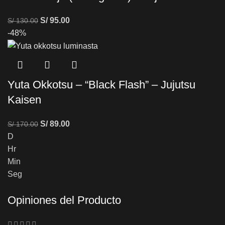
S/
95.00
S/
130.00
-48%
Yuta Okkotsu – “Black Flash” – Jujutsu
Kaisen
S/
89.00
S/
170.00
D
Hr
Min
Seg
Opiniones del Producto