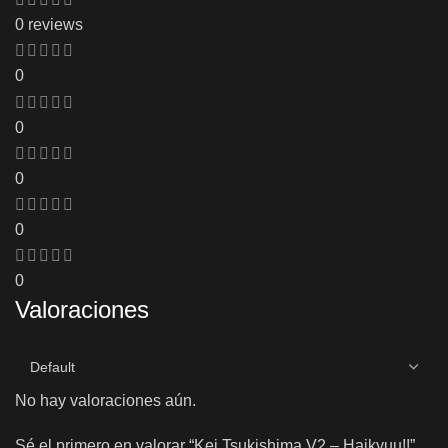
0 reviews
0
0
0
0
0
Valoraciones
No hay valoraciones aún.
Sé el primero en valorar “Kei Tsukishima V2 – Haikyuu!!”