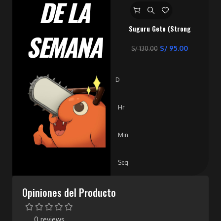
DE LA
Suguru Geto (Strong
SEMANA
Duo) – Jujutsu Kaisen
S/
95.00
S/
130.00
D
Hr
Min
Seg
Opiniones del Producto
0 reviews