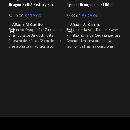
-28%
-20%
-
Dragon Ball Z History Box
Gyomei Himejima – SEGA –
Bardock (Vol.6)
Demon Slayer: Kimetsu no
Yaiba
S/
79.00
S/
79.00
S/
110.00
S/
99.00
Añadir Al Carrito
Añadir Al Carrito
Del anime Dragon Ball Z nos llega
Basado en la serie Demon Slayer:
una figura de Bardock. ¡Esta
Kimetsu no Yaiba, Sega presenta a
figura mide más de 12 cm de alto
Gyomei Himejima durante la
y será una gran adición a tu
reunión de Hashira como una
colección de Dragon Ball!
figura posada premium.
Rob
The
S/
A
¡El
de 
Ser
la 
Rob
su 
mir
pal
en 
y n