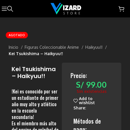
AGOTADO
Inicio
Figuras Coleccionable Anime
Haikyuu!!
Kei Tsukishima – Haikyuu!!
Kei Tsukishima
Precio:
– Haikyuu!!
S/
99.00
!Kei es conocido por ser
Sin existencias
un estudiante de primer
Add to
wishlist
año muy alto y atlético
Share:
en la escuela
secundaria!
Métodos de
Es el miembro más alto
pago:
del equipo de voleibol de