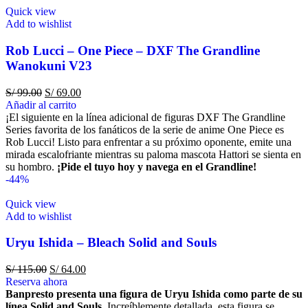
Quick view
Add to wishlist
Rob Lucci – One Piece – DXF The Grandline
Wanokuni V23
S/
99.00
S/
69.00
Añadir al carrito
¡El siguiente en la línea adicional de figuras DXF The Grandline
Series favorita de los fanáticos de la serie de anime One Piece es
Rob Lucci! Listo para enfrentar a su próximo oponente, emite una
mirada escalofriante mientras su paloma mascota Hattori se sienta en
su hombro.
¡Pide el tuyo hoy y navega en el Grandline!
-44%
Quick view
Add to wishlist
Uryu Ishida – Bleach Solid and Souls
S/
115.00
S/
64.00
Reserva ahora
Banpresto presenta una figura de Uryu Ishida como parte de su
línea Solid and Souls.
Increíblemente detallada, esta figura se