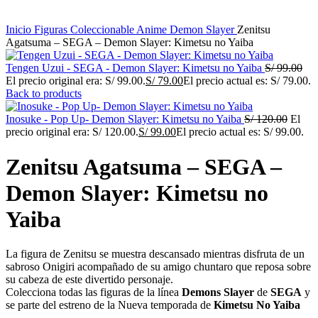
Inicio
Figuras Coleccionable Anime
Demon Slayer
Zenitsu
Agatsuma – SEGA – Demon Slayer: Kimetsu no Yaiba
Tengen Uzui - SEGA - Demon Slayer: Kimetsu no Yaiba
S/
99.00
El precio original era: S/ 99.00.
S/
79.00
El precio actual es: S/ 79.00.
Back to products
Inosuke - Pop Up- Demon Slayer: Kimetsu no Yaiba
S/
120.00
El
precio original era: S/ 120.00.
S/
99.00
El precio actual es: S/ 99.00.
Zenitsu Agatsuma – SEGA –
Demon Slayer: Kimetsu no
Yaiba
La figura de Zenitsu se muestra descansado mientras disfruta de un
sabroso Onigiri acompañado de su amigo chuntaro que reposa sobre
su cabeza de este divertido personaje.
Colecciona todas las figuras de la línea
Demons Slayer
de
SEGA
y
se parte del estreno de la Nueva temporada de
Kimetsu No Yaiba