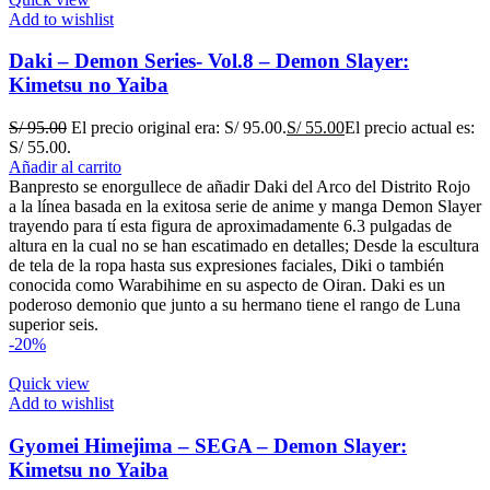
Add to wishlist
Daki – Demon Series- Vol.8 – Demon Slayer:
Kimetsu no Yaiba
S/
95.00
El precio original era: S/ 95.00.
S/
55.00
El precio actual es:
S/ 55.00.
Añadir al carrito
Banpresto se enorgullece de añadir Daki del Arco del Distrito Rojo
a la línea basada en la exitosa serie de anime y manga Demon Slayer
trayendo para tí esta figura de aproximadamente 6.3 pulgadas de
altura en la cual no se han escatimado en detalles; Desde la escultura
de tela de la ropa hasta sus expresiones faciales, Diki o también
conocida como Warabihime en su aspecto de Oiran. Daki es un
poderoso demonio que junto a su hermano tiene el rango de Luna
superior seis.
-20%
Quick view
Add to wishlist
Gyomei Himejima – SEGA – Demon Slayer:
Kimetsu no Yaiba