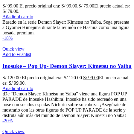
S/
99.00
El precio original era: S/ 99.00.
S/
79.00
El precio actual es:
S/ 79.00.
Añadir al carrito
Basado en la serie Demon Slayer: Kimetsu no Yaiba, Sega presenta
a Gyomei Himejima durante la reunión de Hashira como una figura
posada premium.
-18%
Quick view
Add to wishlist
Inosuke – Pop Up- Demon Slayer: Kimetsu no Yaiba
S/
120.00
El precio original era: S/ 120.00.
S/
99.00
El precio actual
es: S/ 99.00.
Añadir al carrito
¡De “Demon Slayer: Kimetsu no Yaiba” viene una figura POP UP
PARADE de Inosuke Hashibira! Inosuke ha sido recreado en una
pose con sus dos espadas Nichirin sobre su cabeza. ¡Asegúrate de
mostrarlo con las otras figuras de POP UP PARADE de la serie y
disfruta aún más del mundo de Demon Slayer: Kimetsu no Yaiba!
-20%
Quick view