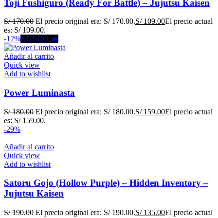
Toji Fushiguro (Ready For Battle) – Jujutsu Kaisen
S/
170.00
El precio original era: S/ 170.00.
S/
109.00
El precio actual
es: S/ 109.00.
-12%
NUEVO 🔥
Añadir al carrito
Quick view
Add to wishlist
Power Luminasta
S/
180.00
El precio original era: S/ 180.00.
S/
159.00
El precio actual
es: S/ 159.00.
-29%
Añadir al carrito
Quick view
Add to wishlist
Satoru Gojo (Hollow Purple) – Hidden Inventory –
Jujutsu Kaisen
S/
190.00
El precio original era: S/ 190.00.
S/
135.00
El precio actual