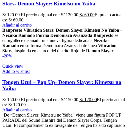
Stars- Demon Slayer: Kimetsu no Yaiba
S/
120.00
El precio original era: S/ 120.00.
S/
69.00
El precio actual
es: S/ 69.00.
Añadir al carrito
Banpresto Vibration Stars: Demon Slayer Kimetsu No Yaiba -
Nezuko Kamado Forma Demoniaca Avanzada
Banpresto
se
enorgullece de añadir una nueva figura dedicada a
Nezuko
Kamado
en su forma Demoníaca Avanzada de línea
Vibration
Stars
, inspirada en el arco del distrito Rojo de
Demon Slayer
.
-20%
Quick view
Add to wishlist
Tengen Uzui – Pop Up- Demon Slayer: Kimetsu no
Yaiba
S/
150.00
El precio original era: S/ 150.00.
S/
120.00
El precio actual
es: S/ 120.00.
Añadir al carrito
¡De “Demon Slayer: Kimetsu no Yaiba” viene una figura POP UP
PARADE del Sound Hashira del Demon Slayer Corps, Tengen
Uzui! El comportamiento extravagante de Tengen ha sido capturado