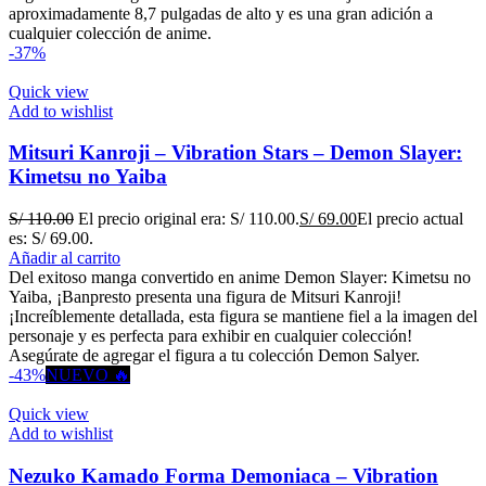
aproximadamente 8,7 pulgadas de alto y es una gran adición a
cualquier colección de anime.
-37%
Quick view
Add to wishlist
Mitsuri Kanroji – Vibration Stars – Demon Slayer:
Kimetsu no Yaiba
S/
110.00
El precio original era: S/ 110.00.
S/
69.00
El precio actual
es: S/ 69.00.
Añadir al carrito
Del exitoso manga convertido en anime Demon Slayer: Kimetsu no
Yaiba, ¡Banpresto presenta una figura de Mitsuri Kanroji!
¡Increíblemente detallada, esta figura se mantiene fiel a la imagen del
personaje y es perfecta para exhibir en cualquier colección!
Asegúrate de agregar el figura a tu colección Demon Salyer.
-43%
NUEVO 🔥
Quick view
Add to wishlist
Nezuko Kamado Forma Demoniaca – Vibration