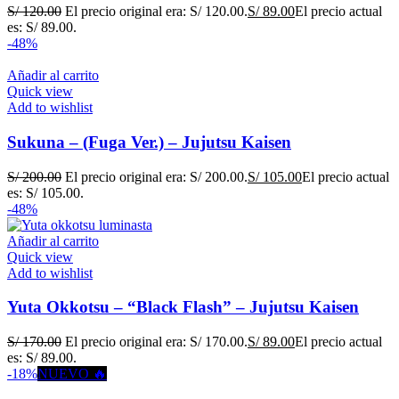
S/
120.00
El precio original era: S/ 120.00.
S/
89.00
El precio actual
es: S/ 89.00.
-48%
Añadir al carrito
Quick view
Add to wishlist
Sukuna – (Fuga Ver.) – Jujutsu Kaisen
S/
200.00
El precio original era: S/ 200.00.
S/
105.00
El precio actual
es: S/ 105.00.
-48%
Añadir al carrito
Quick view
Add to wishlist
Yuta Okkotsu – “Black Flash” – Jujutsu Kaisen
S/
170.00
El precio original era: S/ 170.00.
S/
89.00
El precio actual
es: S/ 89.00.
-18%
NUEVO 🔥