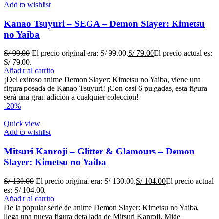
Add to wishlist
Kanao Tsuyuri – SEGA – Demon Slayer: Kimetsu
no Yaiba
S/
99.00
El precio original era: S/ 99.00.
S/
79.00
El precio actual es:
S/ 79.00.
Añadir al carrito
¡Del exitoso anime Demon Slayer: Kimetsu no Yaiba, viene una
figura posada de Kanao Tsuyuri! ¡Con casi 6 pulgadas, esta figura
será una gran adición a cualquier colección!
-20%
Quick view
Add to wishlist
Mitsuri Kanroji – Glitter & Glamours – Demon
Slayer: Kimetsu no Yaiba
S/
130.00
El precio original era: S/ 130.00.
S/
104.00
El precio actual
es: S/ 104.00.
Añadir al carrito
De la popular serie de anime Demon Slayer: Kimetsu no Yaiba,
llega una nueva figura detallada de Mitsuri Kanroji. Mide