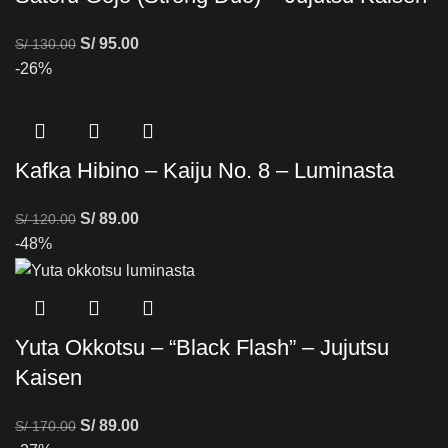
S/
95.00
S/
130.00
-26%
Kafka Hibino – Kaiju No. 8 – Luminasta
S/
89.00
S/
120.00
-48%
Yuta Okkotsu – “Black Flash” – Jujutsu
Kaisen
S/
89.00
S/
170.00