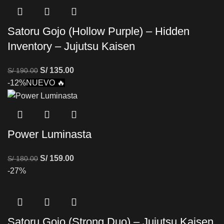
Satoru Gojo (Hollow Purple) – Hidden
Inventory – Jujutsu Kaisen
S/
135.00
S/
190.00
-12%
NUEVO 🔥
Power Luminasta
S/
159.00
S/
180.00
-27%
Satoru Gojo (Strong Duo) – Jujutsu Kaisen