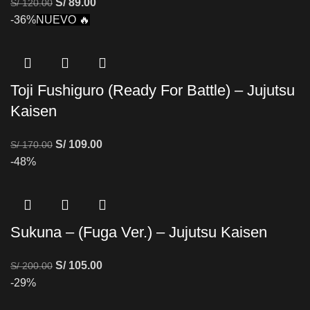
S/
89.00
S/
120.00
-36%
NUEVO 🔥
Toji Fushiguro (Ready For Battle) – Jujutsu
Kaisen
S/
109.00
S/
170.00
-48%
Sukuna – (Fuga Ver.) – Jujutsu Kaisen
S/
105.00
S/
200.00
-29%