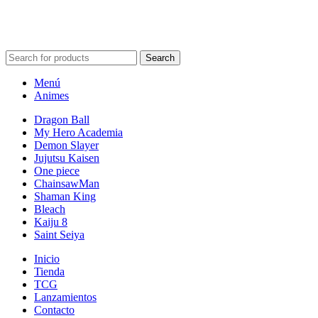
POWERED BY VIZARD STUDIO. ALL RIGHT RESERVED ©
2024
Search
Menú
Animes
Dragon Ball
My Hero Academia
Demon Slayer
Jujutsu Kaisen
One piece
ChainsawMan
Shaman King
Bleach
Kaiju 8
Saint Seiya
Inicio
Tienda
TCG
Lanzamientos
Contacto