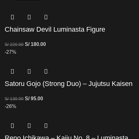
Chainsaw Devil Luminasta Figure
S/
180.00
S/
220.00
-27%
Satoru Gojo (Strong Duo) – Jujutsu Kaisen
S/
95.00
S/
130.00
-26%
Reno Ichikawa – Kaiju No. 8 – Luminasta