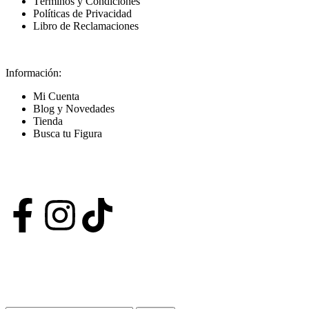
Términos y Condiciones
Políticas de Privacidad
Libro de Reclamaciones
Información:
Mi Cuenta
Blog y Novedades
Tienda
Busca tu Figura
Nuestras Redes
POWERED BY VIZARD STUDIO. ALL RIGHT RESERVED ©
2024