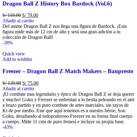
Dragon Ball Z History Box Bardock (Vol.6)
S/
110.00
S/
79.00
Añadir al carrito
Del anime Dragon Ball Z nos llega una figura de Bardock. ¡Esta
figura mide más de 12 cm de alto y será una gran adición a tu
colección de Dragon Ball!
-38%
Quick view
Add to wishlist
Freezer – Dragon Ball Z Match Makers – Banpresto
S/
120.00
S/
75.00
Añadir al carrito
¡El combate mas legendario y épico de Dragon Ball Z se deja querer
y mucho! Goku y Freezer se enfrentan a lo bestia peleando en el aire
a brazo partido y en puro combate de artes marciales, sin rayos de
Ki de por medio. Este que aquí tenemos es a nuestro héroe, Son
Goku, desafiando al todopoderoso Freezer en su forma final cuerpo
a cuerpo. Mide 11 cms de puro frenesí e incluye su propia base.
-43%