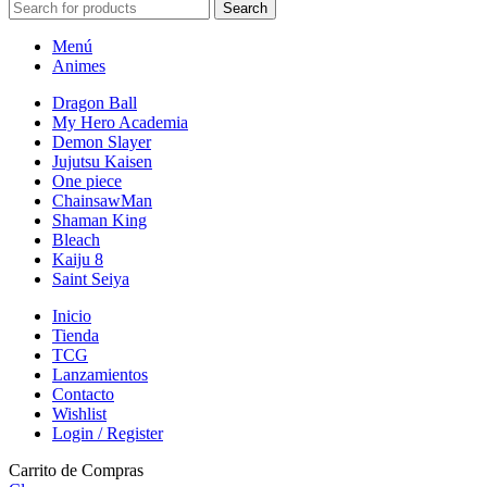
Search
Menú
Animes
Dragon Ball
My Hero Academia
Demon Slayer
Jujutsu Kaisen
One piece
ChainsawMan
Shaman King
Bleach
Kaiju 8
Saint Seiya
Inicio
Tienda
TCG
Lanzamientos
Contacto
Wishlist
Login / Register
Carrito de Compras