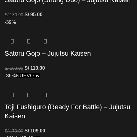
S/
95.00
S/
130.00
-39%
Satoru Gojo – Jujutsu Kaisen
S/
110.00
S/
180.00
-36%
NUEVO 🔥
Toji Fushiguro (Ready For Battle) – Jujutsu
Kaisen
S/
109.00
S/
170.00