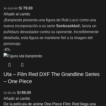
S/
79.00
S/
110.00
Añadir al carrito
¡Banpresto presenta una figura de Rob Lucci como una
nueva incorporación a su serie
Senkozekkei
!, lanza un
puñetazo devastador contra su oponente. Increíblemente
detallada, esta figura se mantiene fiel a la imagen del
personaje.
-6%
Uta – Film Red DXF The Grandline Series
– One Piece
S/
89.00
S/
95.00
Añadir al carrito
De la película de anime One Piece Film: Red llega una