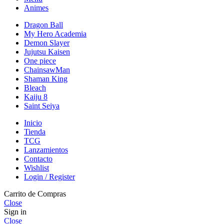
Animes
Dragon Ball
My Hero Academia
Demon Slayer
Jujutsu Kaisen
One piece
ChainsawMan
Shaman King
Bleach
Kaiju 8
Saint Seiya
Inicio
Tienda
TCG
Lanzamientos
Contacto
Wishlist
Login / Register
Carrito de Compras
Close
Sign in
Close