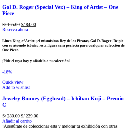
Gol D. Roger (Special Ver.) – King of Artist – One
Piece
S/
165.00
S/
84.00
Reserva ahora
Línea King of Artist: ¡el mismísimo Rey de los Piratas, Gol D. Roger! De pie
con su atuendo icónico, esta figura será perfecta para cualquier colección de
One Piece.
¡Pide el tuyo hoy y añádelo a tu colección!
-18%
Quick view
Add to wishlist
Jewelry Bonney (Egghead) – Ichiban Kuji – Premio
C
S/
280.00
S/
229.00
Añadir al carrito
¡Asegúrate de coleccionar esta y mejorar tu exhibición con otras