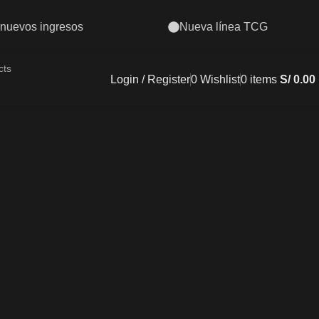
ínea TCG
Envíos a todo el Perú
Login / Register
0
Wishlist
0
items
S/
0.00