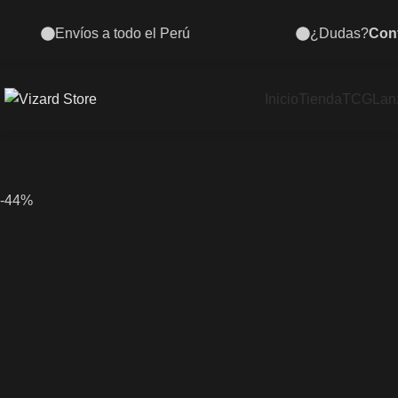
¿Dudas?
Contáctanos al 935 484 070
Inicio
Tienda
TCG
Lan
-44%