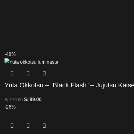
-48%
Yuta Okkotsu – “Black Flash” – Jujutsu Kais
S/
89.00
S/
170.00
-26%