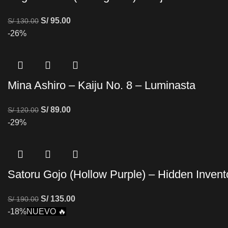
S/
95.00
S/
130.00
-26%
Mina Ashiro – Kaiju No. 8 – Luminasta
S/
89.00
S/
120.00
-29%
Satoru Gojo (Hollow Purple) – Hidden Invent
S/
135.00
S/
190.00
-18%
NUEVO 🔥