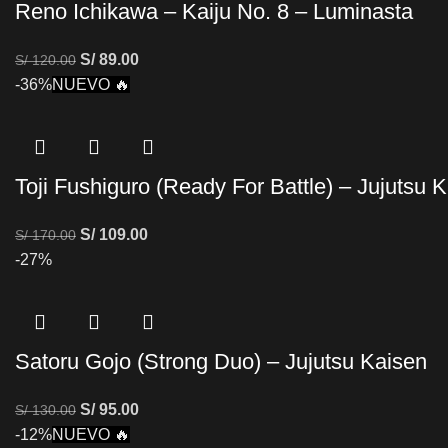
Reno Ichikawa – Kaiju No. 8 – Luminasta
S/
89.00
S/
120.00
-36%
NUEVO 🔥
Toji Fushiguro (Ready For Battle) – Jujutsu 
S/
109.00
S/
170.00
-27%
Satoru Gojo (Strong Duo) – Jujutsu Kaisen
S/
95.00
S/
130.00
-12%
NUEVO 🔥