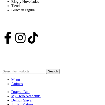
Blog y Novedades
Tienda
Busca tu Figura
Nuestras Redes
POWERED BY VIZARD STUDIO. ALL RIGHT RESERVED ©
2024
Search
Menú
Animes
Dragon Ball
My Hero Academia
Demon Slayer
Jujutsu Kaisen