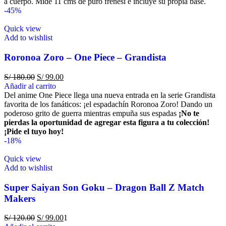
a cuerpo. Mide 11 cms de puro frenesí e incluye su propia base.
-45%
Quick view
Add to wishlist
Roronoa Zoro – One Piece – Grandista
S/
180.00
S/
99.00
Añadir al carrito
Del anime One Piece llega una nueva entrada en la serie Grandista
favorita de los fanáticos: ¡el espadachín Roronoa Zoro! Dando un
poderoso grito de guerra mientras empuña sus espadas
¡No te
pierdas la oportunidad de agregar esta figura a tu colección!
¡Pide el tuyo hoy!
-18%
Quick view
Add to wishlist
Super Saiyan Son Goku – Dragon Ball Z Match
Makers
S/
120.00
S/
99.00
1