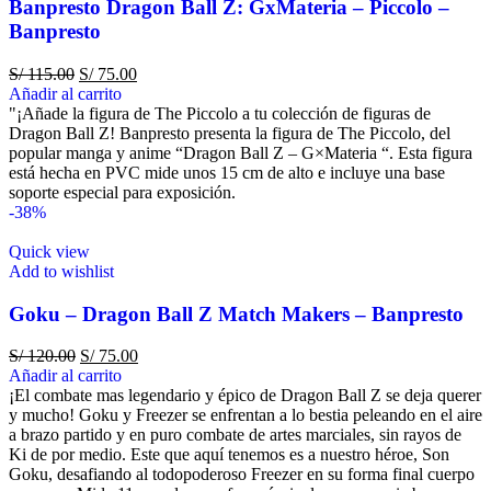
Banpresto Dragon Ball Z: GxMateria – Piccolo –
Banpresto
S/
115.00
S/
75.00
Añadir al carrito
"¡Añade la figura de The Piccolo a tu colección de figuras de
Dragon Ball Z! Banpresto presenta la figura de The Piccolo, del
popular manga y anime “Dragon Ball Z – G×Materia “. Esta figura
está hecha en PVC mide unos 15 cm de alto e incluye una base
soporte especial para exposición.
-38%
Quick view
Add to wishlist
Goku – Dragon Ball Z Match Makers – Banpresto
S/
120.00
S/
75.00
Añadir al carrito
¡El combate mas legendario y épico de Dragon Ball Z se deja querer
y mucho! Goku y Freezer se enfrentan a lo bestia peleando en el aire
a brazo partido y en puro combate de artes marciales, sin rayos de
Ki de por medio. Este que aquí tenemos es a nuestro héroe, Son
Goku, desafiando al todopoderoso Freezer en su forma final cuerpo