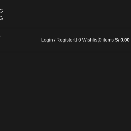
CG
CG
Login / Register
0
Wishlist
0
items
S/
0.00