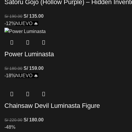
Satoru Gojo (Hollow Purple) – Hidden Invent
S/
135.00
S/
190.00
-12%
NUEVO 🔥
Power Luminasta
S/
159.00
S/
180.00
-18%
NUEVO 🔥
Chainsaw Devil Luminasta Figure
S/
180.00
S/
220.00
-48%