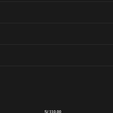
S/
110.00