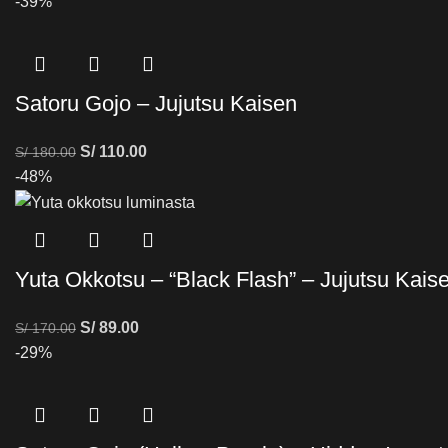
-39%
Satoru Gojo – Jujutsu Kaisen
S/
110.00
S/
180.00
-48%
Yuta Okkotsu – “Black Flash” – Jujutsu Kais
S/
89.00
S/
170.00
-29%