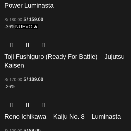
Power Luminasta
S/
159.00
S/
180.00
-36%
NUEVO 🔥
Toji Fushiguro (Ready For Battle) – Jujutsu
Kaisen
S/
109.00
S/
170.00
-26%
Reno Ichikawa – Kaiju No. 8 – Luminasta
S/
89.00
S/
120.00