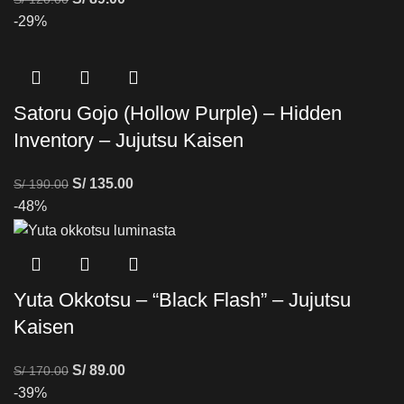
-29%
Satoru Gojo (Hollow Purple) – Hidden
Inventory – Jujutsu Kaisen
S/
135.00
S/
190.00
-48%
Yuta Okkotsu – “Black Flash” – Jujutsu
Kaisen
S/
89.00
S/
170.00
-39%