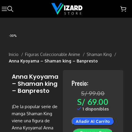
-30%
Inicio
Figuras Coleccionable Anime
Shaman King
Anna Kyoyama – Shaman king – Banpresto
Anna Kyoyama
Precio:
– Shaman king
– Banpresto
S/
99.00
S/
69.00
¡De la popular serie de
1 disponibles
manga Shaman King
viene una figura de
Añadir Al Carrito
Anna Kyoyama! Anna