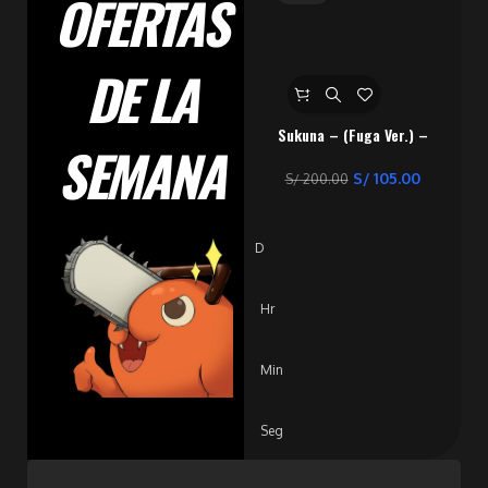
OFERTAS
DE LA
Sukuna – (Fuga Ver.) –
SEMANA
Jujutsu Kaisen
S/
105.00
S/
200.00
D
Hr
Min
Seg