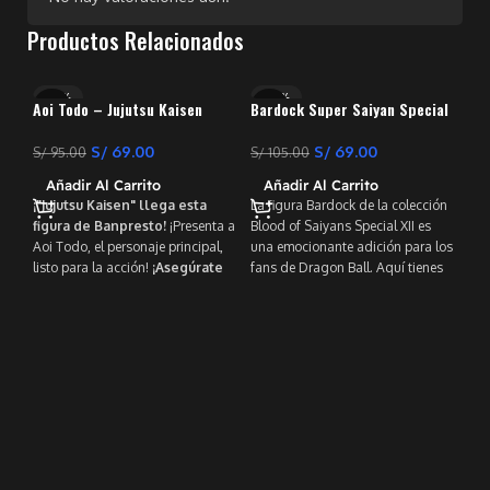
Productos Relacionados
-27%
-34%
-
Aoi Todo – Jujutsu Kaisen
Bardock Super Saiyan Special
XII – Banpresto
S/
69.00
S/
69.00
S/
95.00
S/
105.00
Añadir Al Carrito
Añadir Al Carrito
¡"Jujutsu Kaisen" llega esta
La figura Bardock de la colección
figura de Banpresto!
¡Presenta a
Blood of Saiyans Special XII es
Aoi Todo, el personaje principal,
una emocionante adición para los
listo para la acción!
¡Asegúrate
fans de Dragon Ball. Aquí tienes
de coleccionar esto y mejorar
algunos detalles sobre esta
Dra
tu pantalla con otras figuras
figura: Tamaño: Mide un poco
Bar
increíbles!
más de 18 centímetros de alto en
S/
1
su base. Detalles enérgicos:
A
Desde la escultura de tela de su
Del
ropa desgastada hasta su cabello
una
dorado, esta figura de Bardock no
fig
escatima en detalles.
y s
Coleccionable: Es parte de la línea
col
World Collectable Figure, que