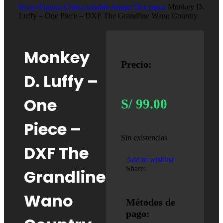
Inicio
Figuras Coleccionable Anime
One piece
Monkey D.
Luffy – One Piece – DXF The Grandline Wano Country
Monkey
Precio:
D. Luffy –
One
S/
99.00
Piece –
Sin existencias
DXF The
Add to wishlist
Share:
Grandline
Wano
Métodos de
pago: