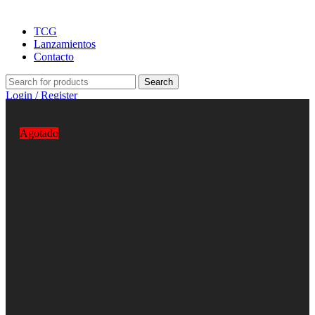
TCG
Lanzamientos
Contacto
Search
Login / Register
0
Wishlist
0
items
S/
0.00
Agotado