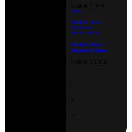
S/
120.00
S/
89.00
-39%
Añadir al carrito
Quick view
Add to wishlist
Satoru Gojo –
Jujutsu Kaisen
S/
180.00
S/
110.00
D
Hr
Min
Seg