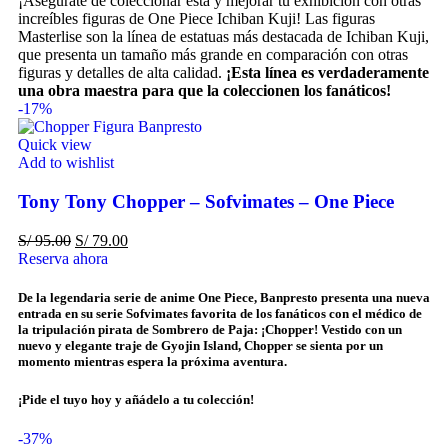
¡Asegúrate de coleccionar esta y mejorar tu exhibición con otras
increíbles figuras de One Piece Ichiban Kuji! Las figuras
Masterlise son la línea de estatuas más destacada de Ichiban Kuji,
que presenta un tamaño más grande en comparación con otras
figuras y detalles de alta calidad.
¡Esta línea es verdaderamente
una obra maestra para que la coleccionen los fanáticos!
-17%
Quick view
Add to wishlist
Tony Tony Chopper – Sofvimates – One Piece
S/
95.00
S/
79.00
Reserva ahora
De la legendaria serie de anime One Piece, Banpresto presenta una nueva
entrada en su serie Sofvimates favorita de los fanáticos con el médico de
la tripulación pirata de Sombrero de Paja: ¡Chopper! Vestido con un
nuevo y elegante traje de Gyojin Island, Chopper se sienta por un
momento mientras espera la próxima aventura.
¡Pide el tuyo hoy y añádelo a tu colección!
-37%