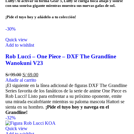
Luffy! Al activar su forma Gear 5, Luffy se cuelga boca abajo y sonríe
con una sonrisa gigante mientras muestra sus nuevas gafas de sol.
¡Pide el tuyo hoy y añádelo a tu colección!
-30%
Quick view
Add to wishlist
Rob Lucci – One Piece – DXF The Grandline
Wanokuni V23
S/
99.00
S/
69.00
Añadir al carrito
¡El siguiente en la línea adicional de figuras DXF The Grandline
Series favorita de los fanáticos de la serie de anime One Piece es
Rob Lucci! Listo para enfrentar a su próximo oponente, emite
una mirada escalofriante mientras su paloma mascota Hattori se
sienta en su hombro.
¡Pide el tuyo hoy y navega en el
Grandline!
-32%
Quick view
Add to wishlist