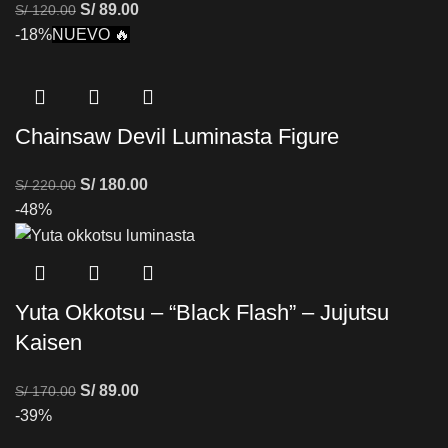
S/
89.00
S/
120.00
-18%
NUEVO 🔥
Chainsaw Devil Luminasta Figure
S/
180.00
S/
220.00
-48%
Yuta Okkotsu – “Black Flash” – Jujutsu
Kaisen
S/
89.00
S/
170.00
-39%