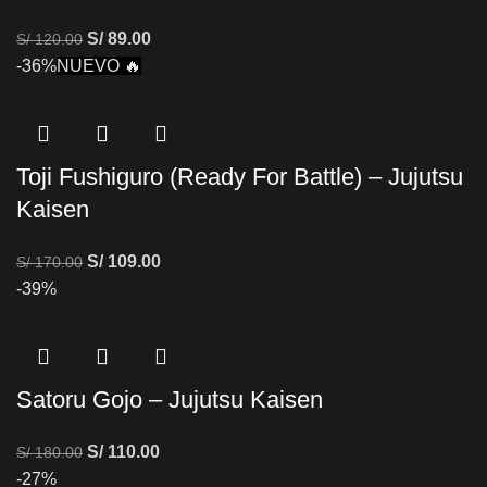
S/
89.00
S/
120.00
-36%
NUEVO 🔥
Toji Fushiguro (Ready For Battle) – Jujutsu
Kaisen
S/
109.00
S/
170.00
-39%
Satoru Gojo – Jujutsu Kaisen
S/
110.00
S/
180.00
-27%