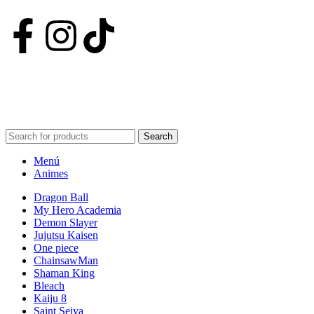
Nuestras Redes
POWERED BY VIZARD STUDIO. ALL RIGHT RESERVED ©
2024
Search
Menú
Animes
Dragon Ball
My Hero Academia
Demon Slayer
Jujutsu Kaisen
One piece
ChainsawMan
Shaman King
Bleach
Kaiju 8
Saint Seiya