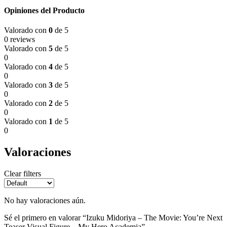
Opiniones del Producto
Valorado con
0
de 5
0 reviews
Valorado con
5
de 5
0
Valorado con
4
de 5
0
Valorado con
3
de 5
0
Valorado con
2
de 5
0
Valorado con
1
de 5
0
Valoraciones
Clear filters
No hay valoraciones aún.
Sé el primero en valorar “Izuku Midoriya – The Movie: You’re Next
Teaser Visual Figure – My Hero Academia”