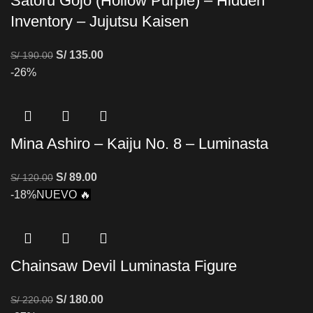
Satoru Gojo (Hollow Purple) – Hidden
Inventory – Jujutsu Kaisen
S/
135.00
S/
190.00
-26%
Mina Ashiro – Kaiju No. 8 – Luminasta
S/
89.00
S/
120.00
-18%
NUEVO 🔥
Chainsaw Devil Luminasta Figure
S/
180.00
S/
220.00