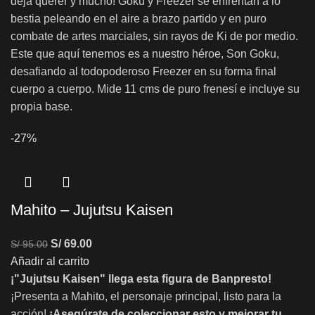
deja querer y mucho! Goku y Freezer se enfrentan a lo
bestia peleando en el aire a brazo partido y en puro
combate de artes marciales, sin rayos de Ki de por medio.
Este que aquí tenemos es a nuestro héroe, Son Goku,
desafiando al todopoderoso Freezer en su forma final
cuerpo a cuerpo. Mide 11 cms de puro frenesí e incluye su
propia base.
-27%
Mahito – Jujutsu Kaisen
S/
69.00
S/
95.00
Añadir al carrito
¡"Jujutsu Kaisen" llega esta figura de Banpresto!
¡Presenta a Mahito, el personaje principal, listo para la
acción!
¡Asegúrate de coleccionar esto y mejorar tu