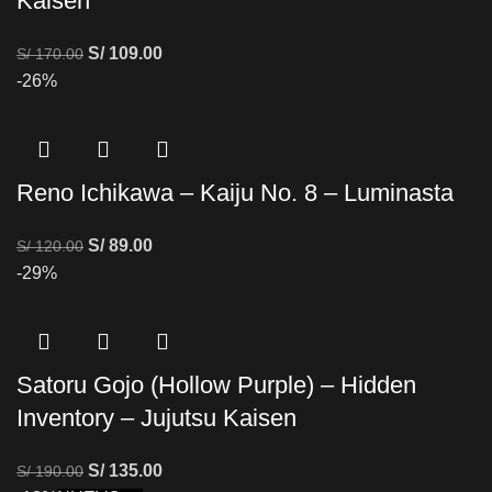
Kaisen
S/
109.00
S/
170.00
-26%
Reno Ichikawa – Kaiju No. 8 – Luminasta
S/
89.00
S/
120.00
-29%
Satoru Gojo (Hollow Purple) – Hidden
Inventory – Jujutsu Kaisen
S/
135.00
S/
190.00