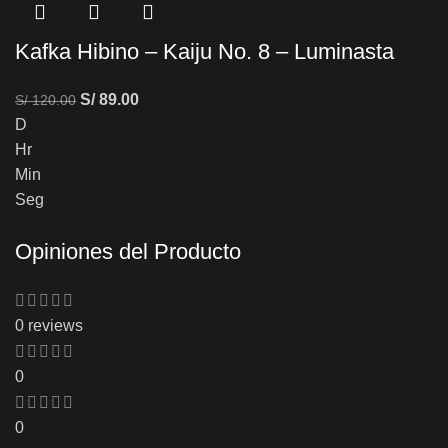
Kafka Hibino – Kaiju No. 8 – Luminasta
S/
89.00
S/
120.00
D
Hr
Min
Seg
Opiniones del Producto
0 reviews
0
0