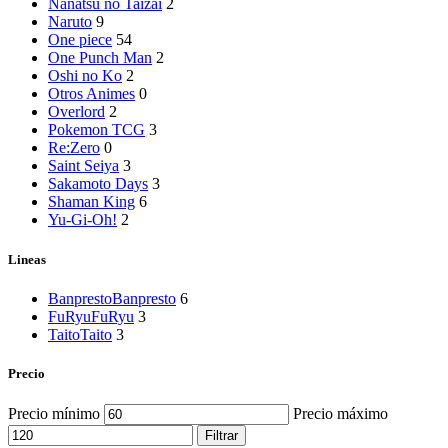
Nanatsu no Taizai
2
Naruto
9
One piece
54
One Punch Man
2
Oshi no Ko
2
Otros Animes
0
Overlord
2
Pokemon TCG
3
Re:Zero
0
Saint Seiya
3
Sakamoto Days
3
Shaman King
6
Yu-Gi-Oh!
2
Lineas
Banpresto
Banpresto
6
FuRyu
FuRyu
3
Taito
Taito
3
Precio
Precio mínimo
Precio máximo
Filtrar