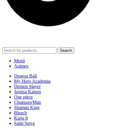
POWERED BY VIZARD STUDIO. ALL RIGHT RESERVED ©
2024
Search
Menú
Animes
Dragon Ball
My Hero Academia
Demon Slayer
Jujutsu Kaisen
One piece
ChainsawMan
Shaman King
Bleach
Kaiju 8
Saint Seiya