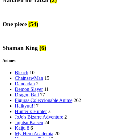
Nanatsu no Taizai
(2)
One piece
(54)
Shaman King
(6)
Animes
Bleach
10
ChainsawMan
15
Dandadan
2
Demon Slayer
11
Dragon Ball
77
Figuras Coleccionable Anime
262
Haikyuu!!
7
Hunter x Hunter
3
JoJo's Bizarre Adventure
2
Jujutsu Kaisen
24
Kaiju 8
6
My Hero Academia
20